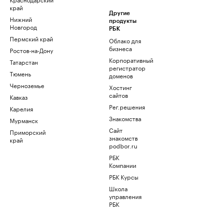
край
Другие
Нижний
продукты
Новгород
РБК
Пермский край
Облако для
бизнеса
Ростов-на-Дону
Корпоративный
Татарстан
регистратор
Тюмень
доменов
Черноземье
Хостинг
сайтов
Кавказ
Рег.решения
Карелия
Знакомства
Мурманск
Сайт
Приморский
знакомств
край
podbor.ru
РБК
Компании
РБК Курсы
Школа
управления
РБК