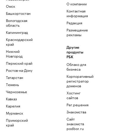
О компании
Омск
Контактная
Башкортостан
информация
Вологодская
Редакция
область
Размещение
Калининград
рекламы
Краснодарский
край
Другие
Нижний
продукты
Новгород
РБК
Пермский край
Облако для
бизнеса
Ростов-на-Дону
Корпоративный
Татарстан
регистратор
Тюмень
доменов
Черноземье
Хостинг
сайтов
Кавказ
Рег.решения
Карелия
Знакомства
Мурманск
Сайт
Приморский
знакомств
край
podbor.ru