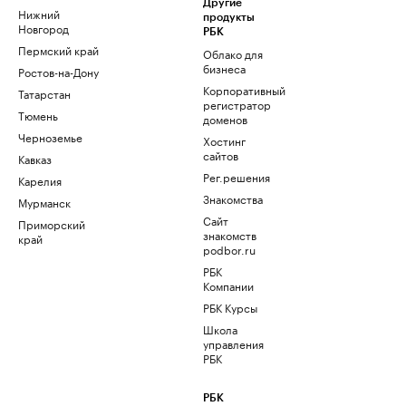
Другие
Нижний
продукты
Новгород
РБК
Пермский край
Облако для
бизнеса
Ростов-на-Дону
Корпоративный
Татарстан
регистратор
Тюмень
доменов
Черноземье
Хостинг
сайтов
Кавказ
Рег.решения
Карелия
Знакомства
Мурманск
Сайт
Приморский
знакомств
край
podbor.ru
РБК
Компании
РБК Курсы
Школа
управления
РБК
РБК