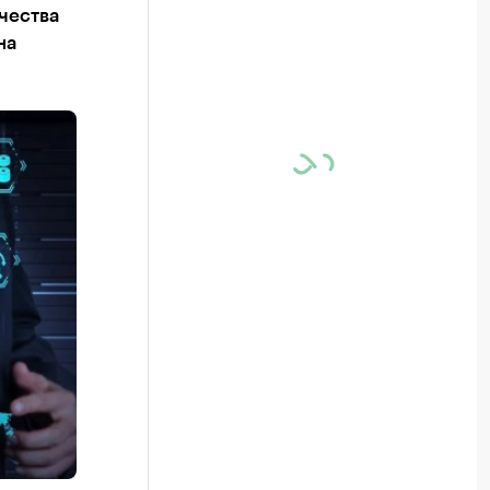
чества
на