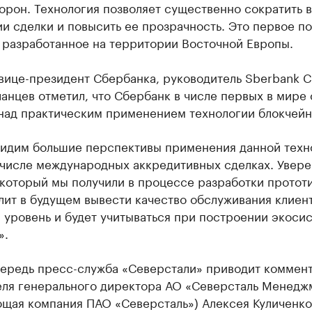
орон. Технология позволяет существенно сократить 
и сделки и повысить ее прозрачность. Это первое п
 разработанное на территории Восточной Европы.
вице-президент Сбербанка, руководитель Sberbank C
анцев отметил, что Сбербанк в числе первых в мире 
 над практическим применением технологии блокчейн
идим большие перспективы применения данной техн
 числе международных аккредитивных сделках. Увере
 который мы получили в процессе разработки прототи
лит в будущем вывести качество обслуживания клиен
 уровень и будет учитываться при построении экоси
».
чередь пресс-служба «Северстали» приводит коммен
еля генерального директора АО «Северсталь Менедж
ющая компания ПАО «Северсталь») Алексея Куличенко