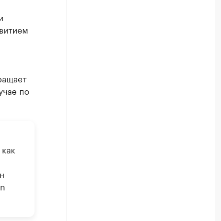
и
звитием
ращает
учае по
 как
н
in