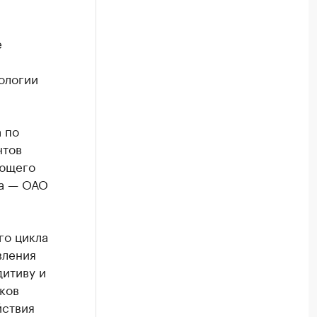
е
ологии
 по
нтов
ающего
ка — ОАО
го цикла
вления
дитиву и
ков
йствия