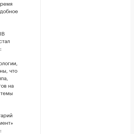
время
одобное
IB
стал
:
ологии,
ны, что
па,
тов на
стемы
тарий
мент»
: