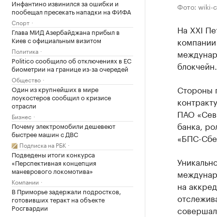
Инфантино извинился за ошибки и
Фото: wiki-c
пообещал пресекать нападки на ФИФА
Спорт
На XXI П
Глава МИД Азербайджана прибыл в
Киев с официальным визитом
компании
Политика
междунар
Politico сообщило об отключениях в ЕС
блокчейн.
биометрии на границе из-за очередей
Общество
Стороны 
Один из крупнейших в мире
лоукостеров сообщил о кризисе
контракту
отрасли
ПАО «Сев
Бизнес
банка, р
Почему электромобили дешевеют
быстрее машин с ДВС
«БПС-Сбе
Подписка на РБК
Подведены итоги конкурса
Уникально
«Перспективная концепция
маневрового локомотива»
междунар
Компании
на аккред
В Приморье задержали подростков,
отслежива
готовивших теракт на объекте
Росгвардии
совершали