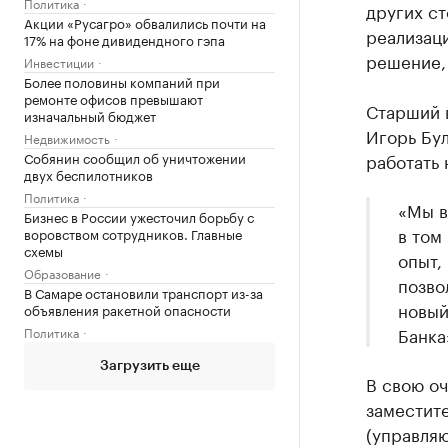
Политика
других ст
Акции «Русагро» обвалились почти на
реализаци
17% на фоне дивидендного гэпа
решение,
Инвестиции
Более половины компаний при
ремонте офисов превышают
Старший 
изначальный бюджет
Игорь Бул
Недвижимость
Собянин сообщил об уничтожении
работать
двух беспилотников
Политика
«Мы в
Бизнес в России ужесточил борьбу с
в том
воровством сотрудников. Главные
схемы
опыт,
Образование
позво
В Самаре остановили транспорт из-за
новый
объявления ракетной опасности
Банка
Политика
Загрузить еще
В свою о
заместит
(управля