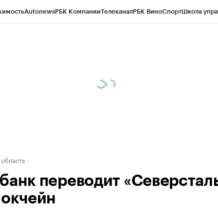
жимость
Autonews
РБК Компании
Телеканал
РБК Вино
Спорт
Школа упра
д
Стиль
Крипто
РБК Бизнес-среда
Дискуссионный клуб
Исследования
К
а контрагентов
Политика
Экономика
Бизнес
Технологии и медиа
Фина
 область
банк переводит «Северстал
локчейн