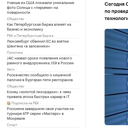
Ученые из США показали уникальные
Сегодня С
фото Солнца с «перьями» на
поверхности
по прове
Общество
технологи
Как Петербургская биржа влияет на
бизнес и экономику
РБК и Петербургская Биржа
Люксембург обвинил ЕС во взятии
Шенгена «в заложники»
Политика
JAC назвал сроки появления нового
рамного внедорожника JS9 в России
Авто
Роскачество сообщило о кишечной
палочке в бургерах пяти ресторанов
Общество
Конец «золотой лихорадки»: к чему
привела эпоха быстрых карьер в IT
Подписка на РБК
Россияне завершили свое участие на
турнире ATP серии «Мастерс» в
Монреале
Спорт