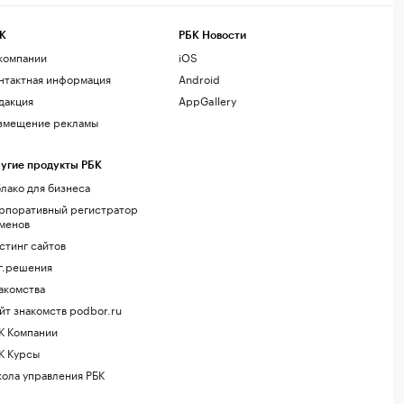
К
РБК Новости
компании
iOS
нтактная информация
Android
дакция
AppGallery
змещение рекламы
угие продукты РБК
лако для бизнеса
рпоративный регистратор
менов
стинг сайтов
г.решения
акомства
йт знакомств podbor.ru
К Компании
К Курсы
ола управления РБК