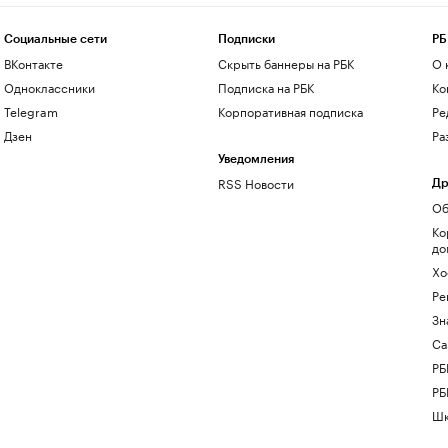
Социальные сети
Подписки
РБ
ВКонтакте
Скрыть баннеры на РБК
О 
Одноклассники
Подписка на РБК
Ко
Telegram
Корпоративная подписка
Ре
Дзен
Ра
Уведомления
RSS Новости
Др
Об
Ко
до
Хо
Ре
Зн
Са
РБ
РБ
Шк