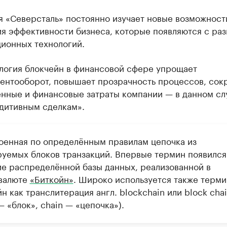
я «Северсталь» постоянно изучает новые возможност
я эффективности бизнеса, которые появляются с ра
ионных технологий.
логия блокчейн в финансовой сфере упрощает
ентооборот, повышает прозрачность процессов, сок
нные и финансовые затраты компании — в данном сл
дитивным сделкам».
оенная по определённым правилам цепочка из
уемых блоков транзакций. Впервые термин появился
ие распределённой базы данных, реализованной в
валюте
«Биткойн»
. Широко используется также терми
йн как транслитерация англ. blockchain или block cha
— «блок», chain — «цепочка»).