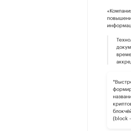
«Компани
повышени
информац
Техно
докум
време
аккре
*Выстр
формир
назван
крипто
блокче́
(block 