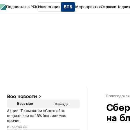
Подписка на РБК
Инвестиции
Мероприятия
Отрасли
Недви
РБК Курсы
РБК Life
Тренды
Визионеры
Национальные проекты
Горо
Газета
Спецпроекты СПб
Конференции СПб
Спецпроекты
Проверк
Вологодская
Все новости
Вологда
Весь мир
Сбер
Акции IT-компании «Софтлайн»
подскочили на 16% без видимых
на б
причин
Инвестиции