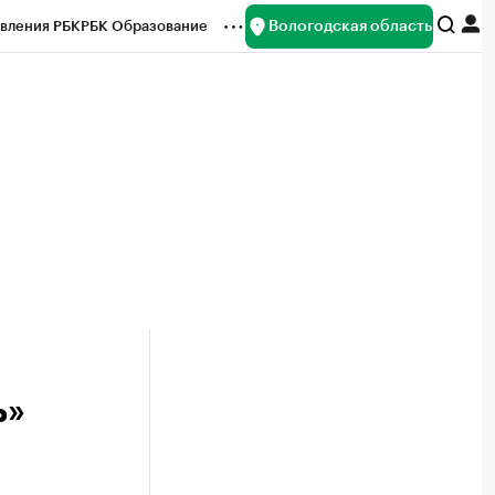
Вологодская область
вления РБК
РБК Образование
редитные рейтинги
Франшизы
нсы
Рынок наличной валюты
ь»