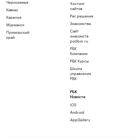
Черноземье
Хостинг
сайтов
Кавказ
Рег.решения
Карелия
Знакомства
Мурманск
Сайт
Приморский
знакомств
край
podbor.ru
РБК
Компании
РБК Курсы
Школа
управления
РБК
РБК
Новости
iOS
Android
AppGallery