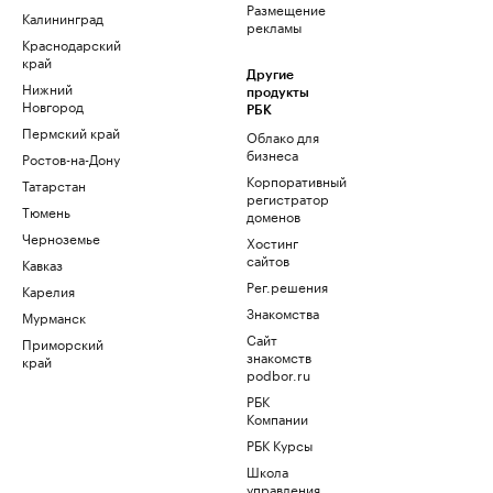
Размещение
Калининград
рекламы
Краснодарский
край
Другие
Нижний
продукты
Новгород
РБК
Пермский край
Облако для
бизнеса
Ростов-на-Дону
Корпоративный
Татарстан
регистратор
Тюмень
доменов
Черноземье
Хостинг
сайтов
Кавказ
Рег.решения
Карелия
Знакомства
Мурманск
Сайт
Приморский
знакомств
край
podbor.ru
РБК
Компании
РБК Курсы
Школа
управления