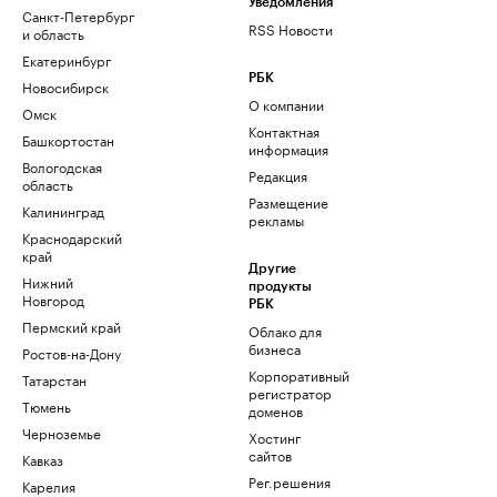
Уведомления
Санкт-Петербург
RSS Новости
и область
Екатеринбург
РБК
Новосибирск
О компании
Омск
Контактная
Башкортостан
информация
Вологодская
Редакция
область
Размещение
Калининград
рекламы
Краснодарский
край
Другие
Нижний
продукты
Новгород
РБК
Пермский край
Облако для
бизнеса
Ростов-на-Дону
Корпоративный
Татарстан
регистратор
Тюмень
доменов
Черноземье
Хостинг
сайтов
Кавказ
Рег.решения
Карелия