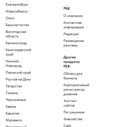
Екатеринбург
РБК
Новосибирск
О компании
Омск
Контактная
Башкортостан
информация
Вологодская
Редакция
область
Размещение
Калининград
рекламы
Краснодарский
край
Другие
Нижний
продукты
Новгород
РБК
Пермский край
Облако для
бизнеса
Ростов-на-Дону
Корпоративный
Татарстан
регистратор
Тюмень
доменов
Черноземье
Хостинг
сайтов
Кавказ
Рег.решения
Карелия
Знакомства
Мурманск
Сайт
Приморский