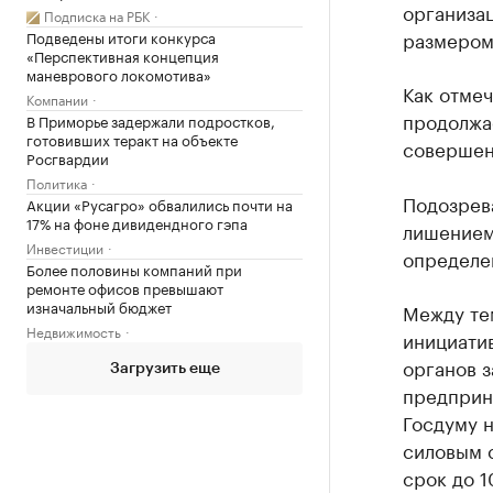
организац
Подписка на РБК
размером
Подведены итоги конкурса
«Перспективная концепция
маневрового локомотива»
Как отмеч
Компании
продолжа
В Приморье задержали подростков,
готовивших теракт на объекте
совершен
Росгвардии
Политика
Подозрева
Акции «Русагро» обвалились почти на
17% на фоне дивидендного гэпа
лишением
Инвестиции
определен
Более половины компаний при
ремонте офисов превышают
изначальный бюджет
Между те
Недвижимость
инициати
органов 
Загрузить еще
предприн
Госдуму 
силовым 
срок до 1