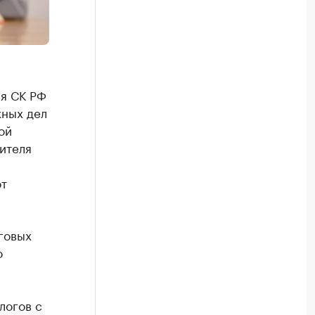
ия СК РФ
жных дел
ой
ителя
от
говых
о
логов с