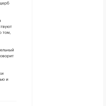
ущерб
я
ствуют
о том,
тельный
говорит
ки
ью и