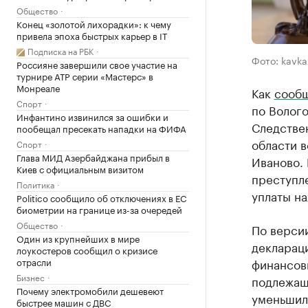
Общество
Конец «золотой лихорадки»: к чему
привела эпоха быстрых карьер в IT
Подписка на РБК
Фото: kavka
Россияне завершили свое участие на
турнире ATP серии «Мастерс» в
Монреале
Как
сооб
Спорт
по Волог
Инфантино извинился за ошибки и
Следстве
пообещал пресекать нападки на ФИФА
области в
Спорт
Глава МИД Азербайджана прибыл в
Иваново.
Киев с официальным визитом
преступле
Политика
уплаты на
Politico сообщило об отключениях в ЕС
биометрии на границе из-за очередей
Общество
По версии
Один из крупнейших в мире
декларац
лоукостеров сообщил о кризисе
отрасли
финансовы
Бизнес
подлежащ
Почему электромобили дешевеют
уменьшили
быстрее машин с ДВС