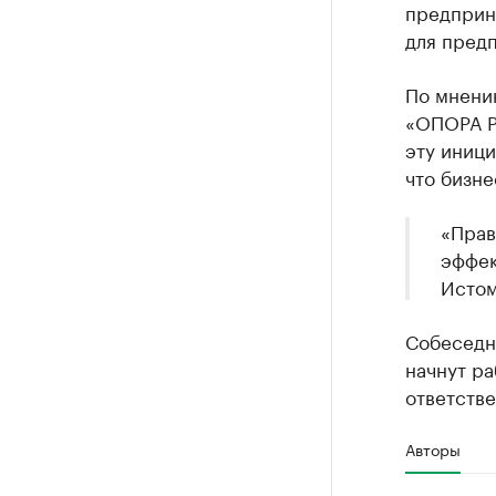
предприн
для пред
По мнени
«ОПОРА Р
эту иници
что бизн
«Прав
эффек
Истом
Собеседни
начнут р
ответств
Авторы