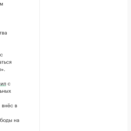
ым
тва
«с
аться
».
пил
с
льных
 внёс в
боды на