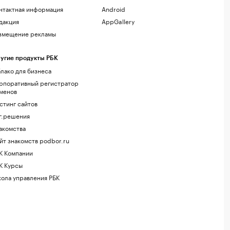
нтактная информация
Android
дакция
AppGallery
змещение рекламы
угие продукты РБК
лако для бизнеса
рпоративный регистратор
менов
стинг сайтов
г.решения
акомства
йт знакомств podbor.ru
К Компании
К Курсы
ола управления РБК