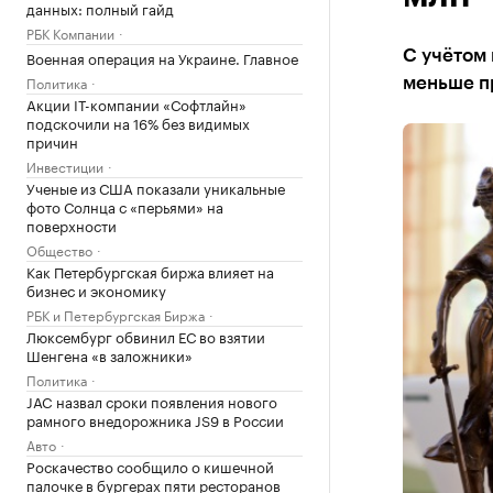
данных: полный гайд
РБК Компании
Военная операция на Украине. Главное
С учётом 
Политика
меньше пр
Акции IT-компании «Софтлайн»
подскочили на 16% без видимых
причин
Инвестиции
Ученые из США показали уникальные
фото Солнца с «перьями» на
поверхности
Общество
Как Петербургская биржа влияет на
бизнес и экономику
РБК и Петербургская Биржа
Люксембург обвинил ЕС во взятии
Шенгена «в заложники»
Политика
JAC назвал сроки появления нового
рамного внедорожника JS9 в России
Авто
Роскачество сообщило о кишечной
палочке в бургерах пяти ресторанов