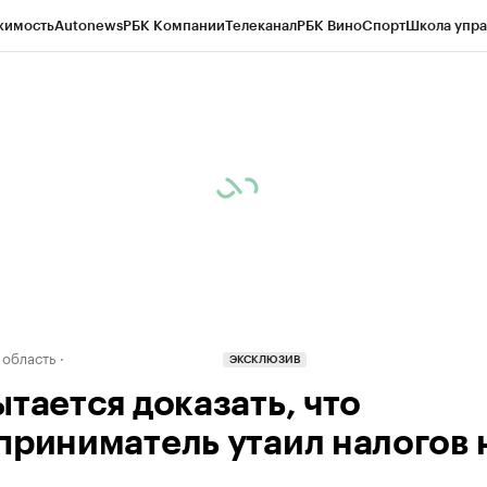
жимость
Autonews
РБК Компании
Телеканал
РБК Вино
Спорт
Школа упра
д
Стиль
Крипто
РБК Бизнес-среда
Дискуссионный клуб
Исследования
К
а контрагентов
Политика
Экономика
Бизнес
Технологии и медиа
Фина
 область
ЭКСКЛЮЗИВ
ытается доказать, что
приниматель утаил налогов н