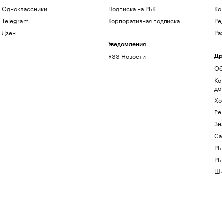
Одноклассники
Подписка на РБК
Ко
Telegram
Корпоративная подписка
Ре
Дзен
Ра
Уведомления
RSS Новости
Др
Об
Ко
до
Хо
Ре
Зн
Са
РБ
РБ
Шк