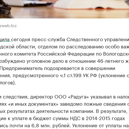
zweb.biz
щила
сегодня пресс-служба Следственного управлен
одской области, отделом по расследованию особо ва
нного комитета Российской Федерации по Вологодск
озбуждено уголовное дело в отношении 46-летнего ж
 Предприниматель подозревается в совершении
ния, предусмотренного ч.1 ст.199 УК РФ (уклонение 
логов).
 следствия, директор ООО «Радуга» указывал в нало
иях «и иных документах» заведомо ложные сведения 
х результатах деятельности компании. В результате,
ие к уплате в бюджет суммы НДС в 2014-2015 годах
сь почти на 6,8 млн. рублей. Уклонение от уплаты на