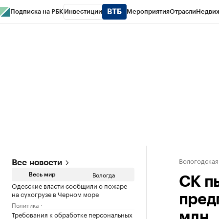
Подписка на РБК
Инвестиции
Мероприятия
Отрасли
Недви
РБК Курсы
РБК Life
Тренды
Визионеры
Национальные проекты
Горо
Газета
Спецпроекты СПб
Конференции СПб
Спецпроекты
Проверк
Вологодская
Все новости
Вологда
Весь мир
СК п
Одесские власти сообщили о пожаре
на сухогрузе в Черном море
пред
Политика
Требования к обработке персональных
млн