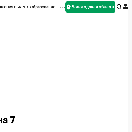
Вологодская область
вления РБК
РБК Образование
редитные рейтинги
Франшизы
нсы
Рынок наличной валюты
а 7