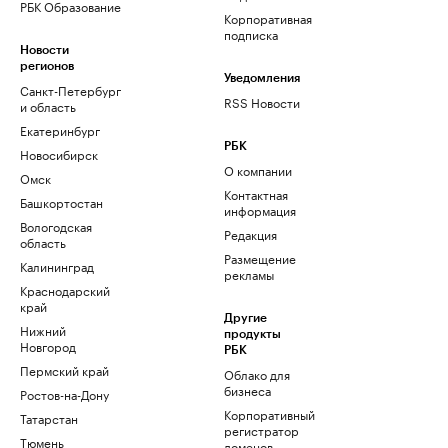
РБК Образование
Корпоративная
подписка
Новости
регионов
Уведомления
Санкт-Петербург
RSS Новости
и область
Екатеринбург
РБК
Новосибирск
О компании
Омск
Контактная
Башкортостан
информация
Вологодская
Редакция
область
Размещение
Калининград
рекламы
Краснодарский
край
Другие
Нижний
продукты
Новгород
РБК
Пермский край
Облако для
бизнеса
Ростов-на-Дону
Корпоративный
Татарстан
регистратор
Тюмень
доменов