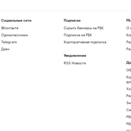
Социальные сети
Подписки
РБ
ВКонтакте
Скрыть баннеры на РБК
О 
Одноклассники
Подписка на РБК
Ко
Telegram
Корпоративная подписка
Ре
Дзен
Ра
Уведомления
RSS Новости
Др
Об
Ко
до
Хо
Ре
Зн
Са
РБ
РБ
Шк