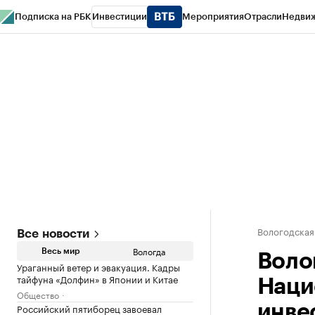
Подписка на РБК
Инвестиции
Мероприятия
Отрасли
Недви
РБК Курсы
РБК Life
Тренды
Визионеры
Национальные проекты
Горо
Газета
Спецпроекты СПб
Конференции СПб
Спецпроекты
Проверк
Вологодская
Все новости
Вологда
Весь мир
Воло
Ураганный ветер и эвакуация. Кадры
тайфуна «Долфин» в Японии и Китае
Наци
Общество
Российский пятиборец завоевал
инве