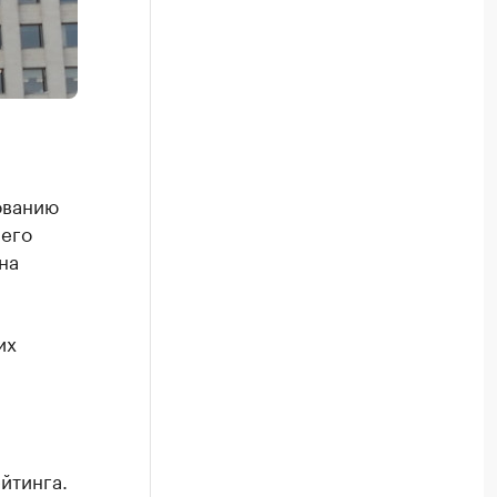
ованию
 его
на
их
йтинга.