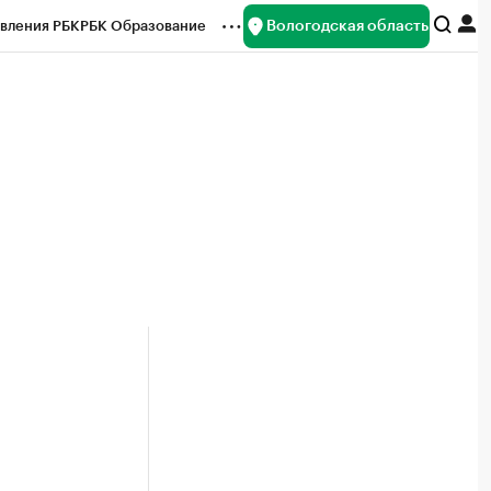
Вологодская область
вления РБК
РБК Образование
редитные рейтинги
Франшизы
нсы
Рынок наличной валюты