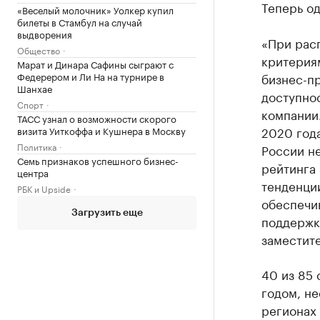
Теперь од
«Веселый молочник» Уолкер купил
билеты в Стамбул на случай
выдворения
«При рас
Общество
критерия
Марат и Динара Сафины сыграют с
Федерером и Ли На на турнире в
бизнес-п
Шанхае
доступно
Спорт
компании
ТАСС узнал о возможности скорого
2020 года
визита Уиткоффа и Кушнера в Москву
Политика
России не
Семь признаков успешного бизнес-
рейтинга
центра
тенденции
РБК и Upside
обеспечи
Загрузить еще
поддержка
заместите
40 из 85 
годом, не
регионах 