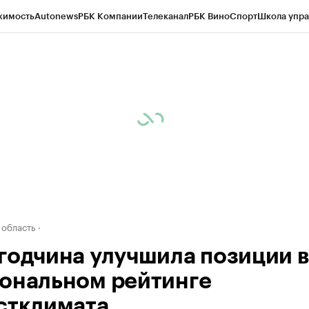
жимость
Autonews
РБК Компании
Телеканал
РБК Вино
Спорт
Школа упра
д
Стиль
Крипто
РБК Бизнес-среда
Дискуссионный клуб
Исследования
К
а контрагентов
Политика
Экономика
Бизнес
Технологии и медиа
Фина
 область
годчина улучшила позиции в
ональном рейтинге
стклимата