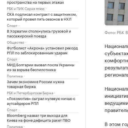
пространства на первых этажах
РБК и ПИК Серия плюс
СКА подписал контракт с защитником,
который провел пять сезонов в НХЛ
Спорт
В Хорватии столкнулись грузовой и
Фото: РБК 
пассажирский поезда
Общество
Национал
Футболист «Акрона» установил рекорд
субъекта
РПЛ по заблокированным ударам
Спорт
комфортно
МИД Болгарии вызвал посла Украины
результат
из-за взрыва беспилотника
регионал
Политика
Зачем экономике России нужна
товарная биржа
Национал
РБК и Петербургская Биржа
инициати
«Локомотив» сыграл нулевую ничью с
ведущими
аутсайдером РПЛ
правитель
Спорт
Bloomberg назвал три выхода для
Киева на фоне дефицита ракет ПВО
В этом г
Политика