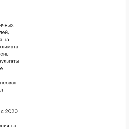
ичных
лей,
я на
климата
ионы
зультаты
ые
нсовая
ил
 с 2020
ения на