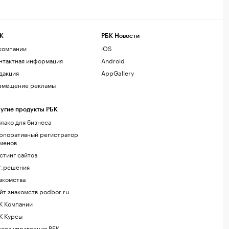
К
РБК Новости
компании
iOS
нтактная информация
Android
дакция
AppGallery
змещение рекламы
угие продукты РБК
лако для бизнеса
рпоративный регистратор
менов
стинг сайтов
г.решения
акомства
йт знакомств podbor.ru
К Компании
К Курсы
ола управления РБК