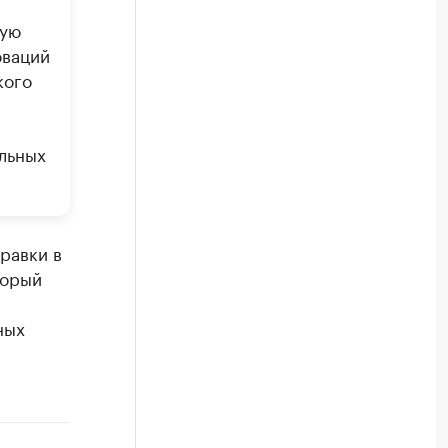
кую
оваций
кого
льных
равки в
торый
ных