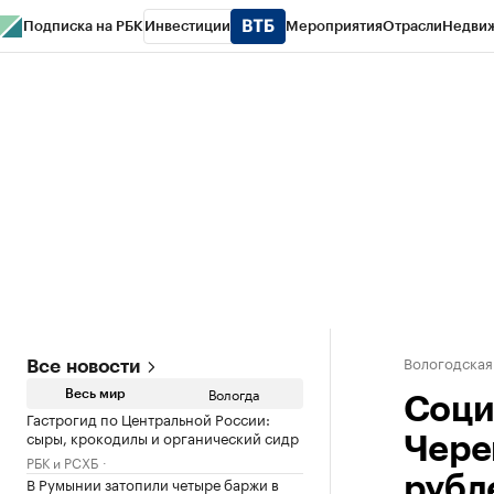
Подписка на РБК
Инвестиции
Мероприятия
Отрасли
Недви
РБК Курсы
РБК Life
Тренды
Визионеры
Национальные проекты
Горо
Газета
Спецпроекты СПб
Конференции СПб
Спецпроекты
Проверк
Вологодская
Все новости
Вологда
Весь мир
Соци
Гастрогид по Центральной России:
сыры, крокодилы и органический сидр
Чере
РБК и РСХБ
В Румынии затопили четыре баржи в
рубл