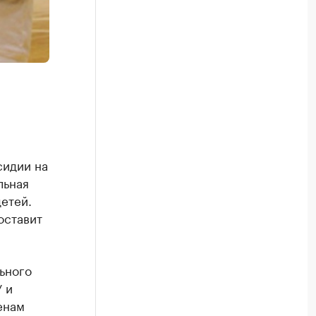
сидии на
льная
етей.
оставит
ьного
 и
енам