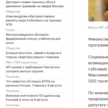
Дептранс назвал причину сбоя в
движении трамваев на севере Москвы
Общество
Александрова обыграла первую
ракетку мира Соболенко на турнире
WTA
Фото: НП «
Спорт
Минпросвещения обновило
Финансов
федеральный список учебников для
школ
программ
Общество
Больше прогулок, свежего воздуха и
Социальн
отдыха: квартиры рядом с парками
возмещени
РБК и ПИК Серия плюс
WP узнала о требовании Пентагона
субсидия
ускорить выпуск оружия
Максимал
Политика
500 тыся
Что известно об атаках БПЛА на
регионы России. Главное к 9 августа
Политика
По мнени
Военные уничтожили 153 дрона над
предприни
Россией в ночь на 9 августа
депутата
Политика