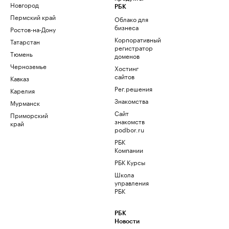
Новгород
РБК
Пермский край
Облако для
бизнеса
Ростов-на-Дону
Корпоративный
Татарстан
регистратор
Тюмень
доменов
Черноземье
Хостинг
сайтов
Кавказ
Рег.решения
Карелия
Знакомства
Мурманск
Сайт
Приморский
знакомств
край
podbor.ru
РБК
Компании
РБК Курсы
Школа
управления
РБК
РБК
Новости