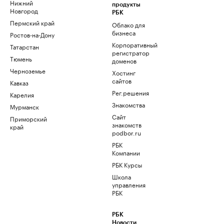
Нижний
продукты
Новгород
РБК
Пермский край
Облако для
бизнеса
Ростов-на-Дону
Корпоративный
Татарстан
регистратор
Тюмень
доменов
Черноземье
Хостинг
сайтов
Кавказ
Рег.решения
Карелия
Знакомства
Мурманск
Сайт
Приморский
знакомств
край
podbor.ru
РБК
Компании
РБК Курсы
Школа
управления
РБК
РБК
Новости