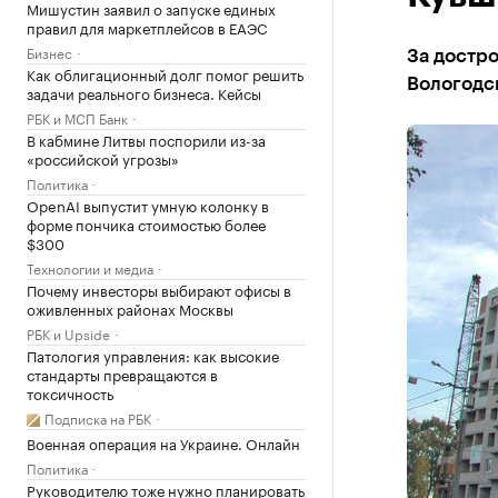
Мишустин заявил о запуске единых
правил для маркетплейсов в ЕАЭС
Бизнес
За достр
Как облигационный долг помог решить
Вологодск
задачи реального бизнеса. Кейсы
РБК и МСП Банк
В кабмине Литвы поспорили из-за
«российской угрозы»
Политика
OpenAI выпустит умную колонку в
форме пончика стоимостью более
$300
Технологии и медиа
Почему инвесторы выбирают офисы в
оживленных районах Москвы
РБК и Upside
Патология управления: как высокие
стандарты превращаются в
токсичность
Подписка на РБК
Военная операция на Украине. Онлайн
Политика
Руководителю тоже нужно планировать