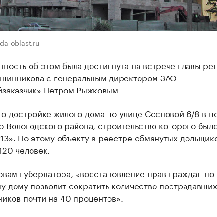
da-oblast.ru
ность об этом была достигнута на встрече главы ре
вшинникова с генеральным директором ЗАО
йзаказчик» Петром Рыжковым.
 о достройке жилого дома по улице Сосновой 6/8 в п
 Вологодского района, строительство которого было
13». По этому объекту в реестре обманутых дольщик
120 человек.
овам губернатора, «восстановление прав граждан по
у дому позволит сократить количество пострадавших
ников почти на 40 процентов».