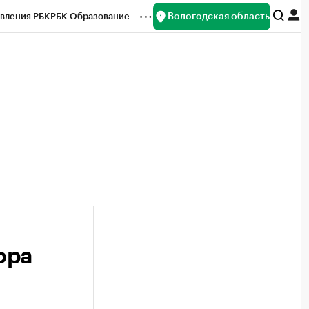
Вологодская область
вления РБК
РБК Образование
редитные рейтинги
Франшизы
нсы
Рынок наличной валюты
ора