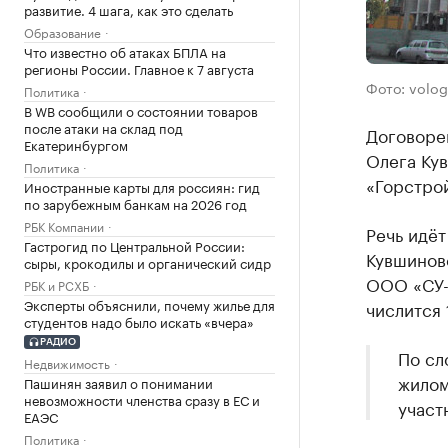
развитие. 4 шага, как это сделать
Образование
Что известно об атаках БПЛА на
регионы России. Главное к 7 августа
Фото: volog
Политика
В WB сообщили о состоянии товаров
после атаки на склад под
Договорен
Екатеринбургом
Олега Ку
Политика
«Горстро
Иностранные карты для россиян: гид
по зарубежным банкам на 2026 год
РБК Компании
Речь идёт
Гастрогид по Центральной России:
Кувшиново
сыры, крокодилы и органический сидр
ООО «СУ-
РБК и РСХБ
Эксперты объяснили, почему жилье для
числится 
студентов надо было искать «вчера»
РАДИО
По сл
Недвижимость
жилом
Пашинян заявил о понимании
невозможности членства сразу в ЕС и
участ
ЕАЭС
Политика