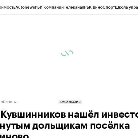
жимость
Autonews
РБК Компании
Телеканал
РБК Вино
Спорт
Школа упра
д
Стиль
Крипто
РБК Бизнес-среда
Дискуссионный клуб
Исследования
К
а контрагентов
Политика
Экономика
Бизнес
Технологии и медиа
Фина
 область
ЭКСКЛЮЗИВ
 Кувшинников нашёл инвест
нутым дольщикам посёлка
иново