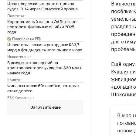
В качест
Иран предложил запретить проход
судов США через Ормузский пролив
посёлке 
Политика
земельных
Корпоративный налог в ОАЭ: как не
разделени
повторить фатальные ошибки 2025
года
проведен
Подписка на РБК
для стим
Инвесторы вложили рекордные ₽33,7
проблемы
млрд в фонды денежного рынка в июле
Инвестиции
В результате нападений на
Ещё одну
криптоинвесторов украдено $30 млн с
Кувшинни
начала года
жилищное
Крипто
Финансы после 60: ошибки, которые
«дольщико
стоят дорого
Шекснинс
РБК Компании
Загрузить еще
В мае 
готовн
новом 