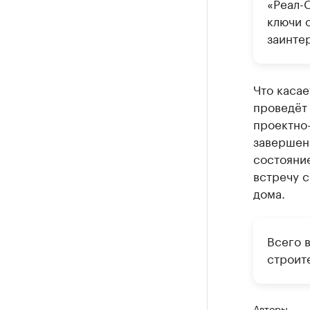
«Реал-С
ключи 
заинте
Что касае
проведёт 
проектно
завершени
состояние
встречу с
дома.
Всего 
строит
Авторы