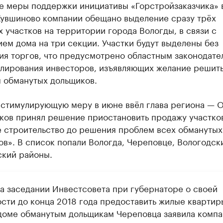
ве меры поддержки инициативы «Горстройзаказчика» 
Кувшиново компании обещано выделение сразу трёх
 участков на территории города Вологды, в связи с
ем дома на три секции. Участки будут выделены без
ия торгов, что предусмотрено областным законодате
улирования инвесторов, изъявляющих желание решит
 обманутых дольщиков.
 стимулирующую меру в июне ввёл глава региона — 
ков принял решение приостановить продажу участко
 строительство до решения проблем всех обманутых
в». В список попали Вологда, Череповце, Вологодск
кий районы.
на заседании Инвестсовета при губернаторе о своей
ости до конца 2018 года предоставить жилые квартир
доме обманутым дольщикам Череповца заявила компа