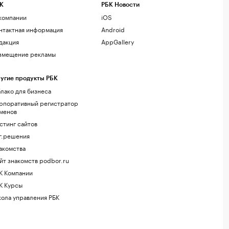
К
РБК Новости
компании
iOS
нтактная информация
Android
дакция
AppGallery
змещение рекламы
угие продукты РБК
лако для бизнеса
рпоративный регистратор
менов
стинг сайтов
г.решения
акомства
йт знакомств podbor.ru
К Компании
К Курсы
ола управления РБК