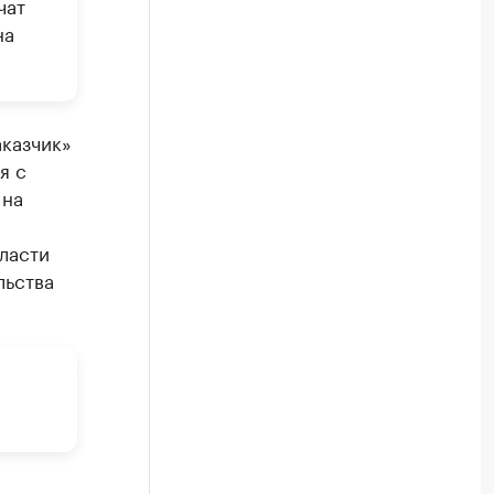
чат
на
аказчик»
я с
 на
ласти
льства