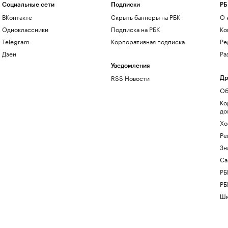
Социальные сети
Подписки
РБ
ВКонтакте
Скрыть баннеры на РБК
О 
Одноклассники
Подписка на РБК
Ко
Telegram
Корпоративная подписка
Ре
Дзен
Ра
Уведомления
RSS Новости
Др
Об
Ко
до
Хо
Ре
Зн
Са
РБ
РБ
Шк