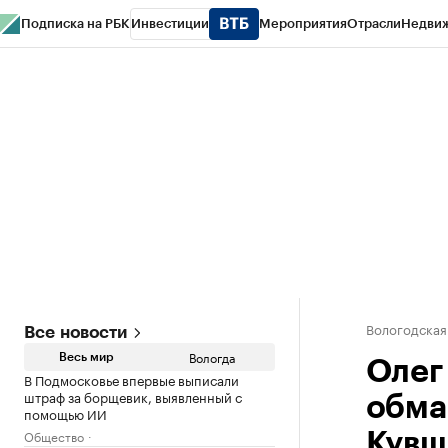
Подписка на РБК
Инвестиции
Мероприятия
Отрасли
Недви
РБК Курсы
РБК Life
Тренды
Визионеры
Национальные проекты
Горо
Газета
Спецпроекты СПб
Конференции СПб
Спецпроекты
Проверк
Вологодская
Все новости
Вологда
Весь мир
Олег
В Подмосковье впервые выписали
штраф за борщевик, выявленный с
обма
помощью ИИ
Общество
Кувш