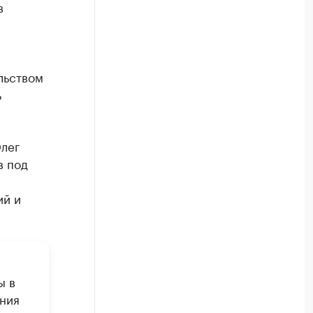
в
льством
ь
Олег
в под
ий и
ы в
ния