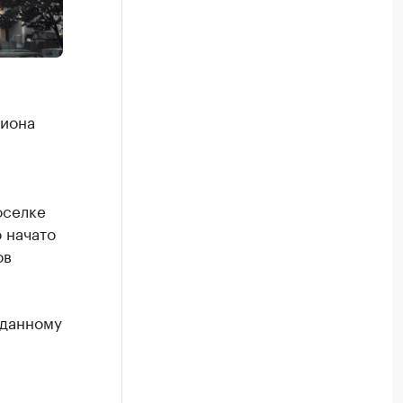
гиона
оселке
 начато
ов
 данному