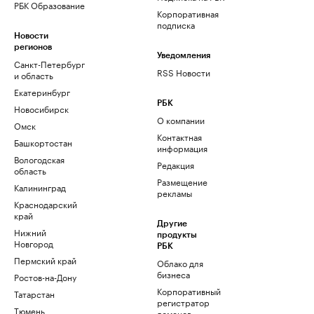
РБК Образование
Корпоративная
подписка
Новости
регионов
Уведомления
Санкт-Петербург
RSS Новости
и область
Екатеринбург
РБК
Новосибирск
О компании
Омск
Контактная
Башкортостан
информация
Вологодская
Редакция
область
Размещение
Калининград
рекламы
Краснодарский
край
Другие
Нижний
продукты
Новгород
РБК
Пермский край
Облако для
бизнеса
Ростов-на-Дону
Корпоративный
Татарстан
регистратор
Тюмень
доменов