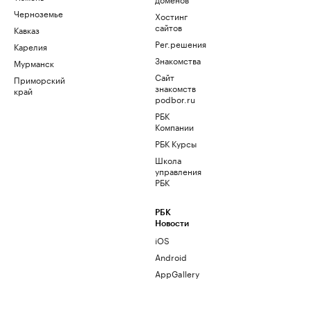
Черноземье
Хостинг
сайтов
Кавказ
Рег.решения
Карелия
Знакомства
Мурманск
Сайт
Приморский
знакомств
край
podbor.ru
РБК
Компании
РБК Курсы
Школа
управления
РБК
РБК
Новости
iOS
Android
AppGallery