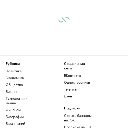
Рубрики
Социальные
сети
Политика
ВКонтакте
Экономика
Одноклассники
Общество
Telegram
Бизнес
Дзен
Технологии и
медиа
Финансы
Подписки
Скрыть баннеры
Биографии
на РБК
База знаний
Подписка на РБК