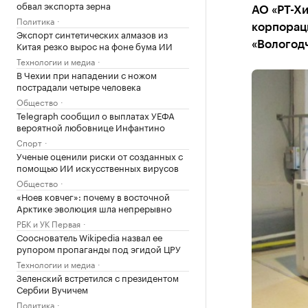
обвал экспорта зерна
АО «РТ-Хи
Политика
корпорац
Экспорт синтетических алмазов из
Китая резко вырос на фоне бума ИИ
«Вологодч
Технологии и медиа
В Чехии при нападении с ножом
пострадали четыре человека
Общество
Telegraph сообщил о выплатах УЕФА
вероятной любовнице Инфантино
Спорт
Ученые оценили риски от созданных с
помощью ИИ искусственных вирусов
Общество
«Ноев ковчег»: почему в восточной
Арктике эволюция шла непрерывно
РБК и УК Первая
Сооснователь Wikipedia назвал ее
рупором пропаганды под эгидой ЦРУ
Технологии и медиа
Зеленский встретился с президентом
Сербии Вучичем
Политика