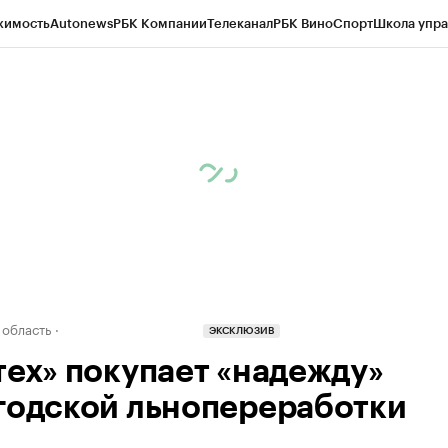
жимость
Autonews
РБК Компании
Телеканал
РБК Вино
Спорт
Школа упра
д
Стиль
Крипто
РБК Бизнес-среда
Дискуссионный клуб
Исследования
К
а контрагентов
Политика
Экономика
Бизнес
Технологии и медиа
Фина
 область
ЭКСКЛЮЗИВ
тех» покупает «надежду»
годской льнопереработки