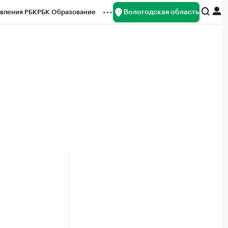
Вологодская область
вления РБК
РБК Образование
редитные рейтинги
Франшизы
нсы
Рынок наличной валюты