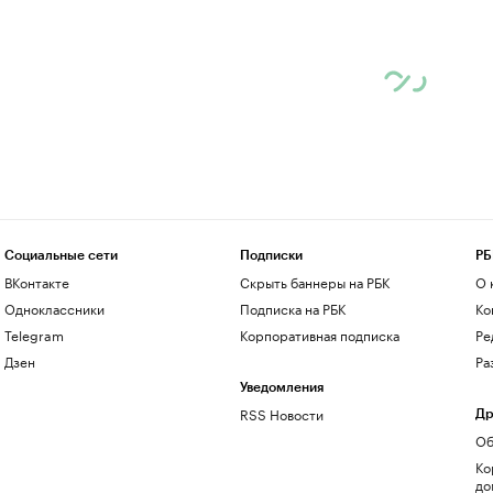
Социальные сети
Подписки
РБ
ВКонтакте
Скрыть баннеры на РБК
О 
Одноклассники
Подписка на РБК
Ко
Telegram
Корпоративная подписка
Ре
Дзен
Ра
Уведомления
RSS Новости
Др
Об
Ко
до