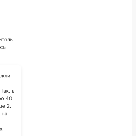
итель
сь
екли
Так, в
ее 40
ше 2,
 на
х