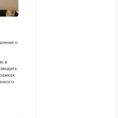
ашения о
ю в
зводить
 рамках
енного