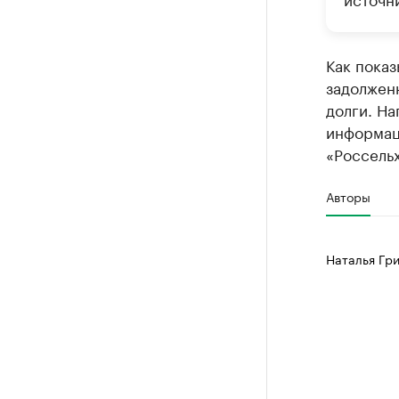
Как показ
задолжен
долги. Н
информац
«Россельх
Авторы
Наталья Гр