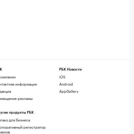
К
РБК Новости
компании
iOS
нтактная информация
Android
дакция
AppGallery
змещение рекламы
угие продукты РБК
лако для бизнеса
рпоративный регистратор
менов