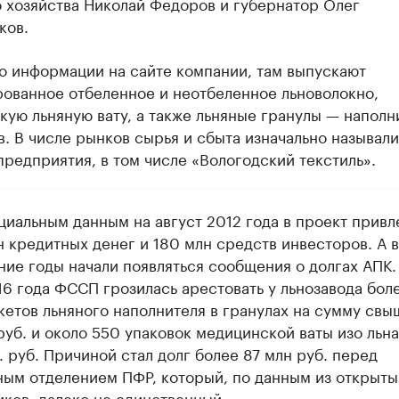
о хозяйства Николай Федоров и губернатор Олег
ков.
о информации на сайте компании, там выпускают
рованное отбеленное и неотбеленное льноволокно,
ую льняную вату, а также льняные гранулы — наполн
в. В числе рынков сырья и сбыта изначально называли
редприятия, в том числе «Вологодский текстиль».
циальным данным на август 2012 года в проект привл
н кредитных денег и 180 млн средств инвесторов. А в
ие годы начали появляться сообщения о долгах АПК. 
16 года ФССП грозилась арестовать у льнозавода бол
кетов льняного наполнителя в гранулах на сумму свы
руб. и около 550 упаковок медицинской ваты изо льна
. руб. Причиной стал долг более 87 млн руб. перед
ным отделением ПФР, который, по данным из открыты
иков, далеко не единственный.