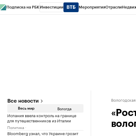
Подписка на РБК
Инвестиции
Мероприятия
Отрасли
Недви
РБК Курсы
РБК Life
Тренды
Визионеры
Национальные проекты
Горо
Газета
Спецпроекты СПб
Конференции СПб
Спецпроекты
Проверк
Вологодская
Все новости
Вологда
Весь мир
«Рос
Испания ввела контроль на границе
для путешественников из Италии
воло
Политика
Bloomberg узнал, что Украине грозит