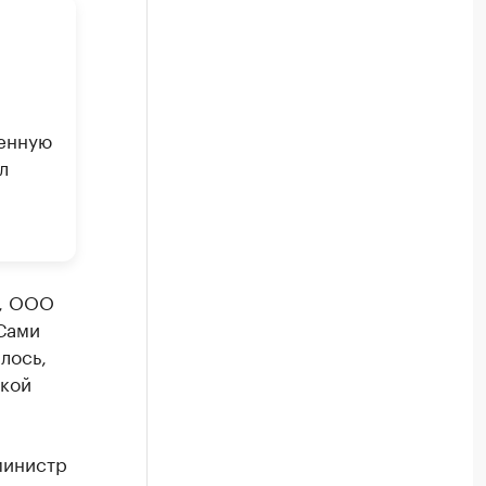
енную
л
., ООО
 Сами
лось,
окой
министр