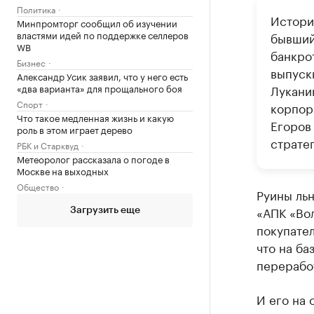
Политика
Истори
Минпромторг сообщил об изучении
властями идей по поддержке селлеров
бывший
WB
банкрот
Бизнес
выпуск
Александр Усик заявил, что у него есть
«два варианта» для прощального боя
Лукани
Спорт
корпор
Что такое медленная жизнь и какую
Егоров
роль в этом играет дерево
страте
РБК и Старквуд
Метеоролог рассказала о погоде в
Москве на выходных
Общество
Руины льн
«АПК «Вол
Загрузить еще
покупател
что на ба
переработ
И его на 