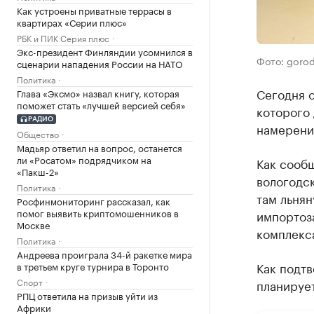
Как устроены приватные террасы в
квартирах «Серии плюс»
РБК и ПИК Серия плюс
Экс-президент Финляндии усомнился в
Фото: gorod
сценарии нападения России на НАТО
Политика
Сегодня 
Глава «Эксмо» назвал книгу, которая
поможет стать «лучшей версией себя»
которого
РАДИО
намерени
Общество
Мадьяр ответил на вопрос, останется
ли «Росатом» подрядчиком на
Как сообщ
«Пакш-2»
вологодск
Политика
там льнян
Росфинмониторинг рассказал, как
помог выявить криптомошенников в
импортоз
Москве
комплекс
Политика
Андреева проиграла 34-й ракетке мира
Как подтв
в третьем круге турнира в Торонто
Спорт
планирует
РПЦ ответила на призыв уйти из
Африки