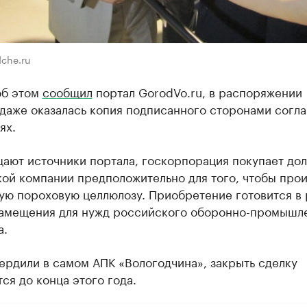
che.ru
об этом
сообщил
портал GorodVo.ru, в распоряжении
 даже оказалась копия подписанного сторонами согл
ях.
ают источники портала, госкорпорация покупает дол
ой компании предположительно для того, чтобы прои
ую пороховую целлюлозу. Приобретение готовится в
амещения для нужд российского оборонно-промышл
а.
ердили в самом АПК «Вологодчина», закрыть сделку
ся до конца этого года.