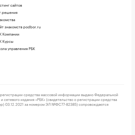
стинг сайтов
г.решения
акомства
йт знакомств podbor.ru
К Компании
К Курсы
ола управления РБК
регистрации средства массовой информации выдано Федеральной
и сетевого издания «РБК» (свидетельство о регистрации средства
ор) 03.12.2021 за номером ЭЛ №ФС77-82385) сопровождаются