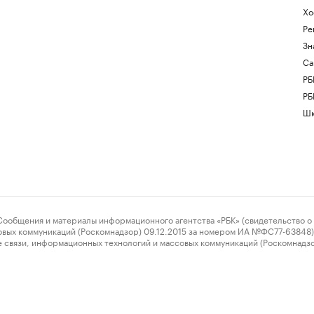
Хо
Ре
Зн
Са
РБ
РБ
Шк
ения и материалы информационного агентства «РБК» (свидетельство о 
овых коммуникаций (Роскомнадзор) 09.12.2015 за номером ИА №ФС77-63848) 
 связи, информационных технологий и массовых коммуникаций (Роскомнадз