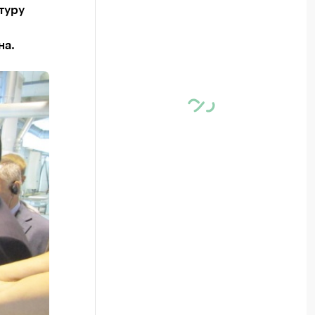
туру
на.