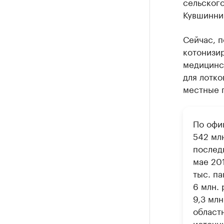
сельског
Кувшинни
Сейчас, п
котонизи
медицинск
для лотко
местные п
По офи
542 мл
последн
мае 20
тыс. па
6 млн. 
9,3 млн
област
источн