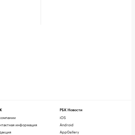
К
РБК Новости
компании
iOS
нтактная информация
Android
дакция
AppGallery