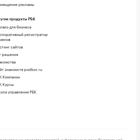
змещение рекламы
угие продукты РБК
лако для бизнеса
рпоративный регистратор
менов
стинг сайтов
г.решения
акомства
йт знакомств podbor.ru
К Компании
К Курсы
ола управления РБК
регистрации средства массовой информации выдано Федеральной