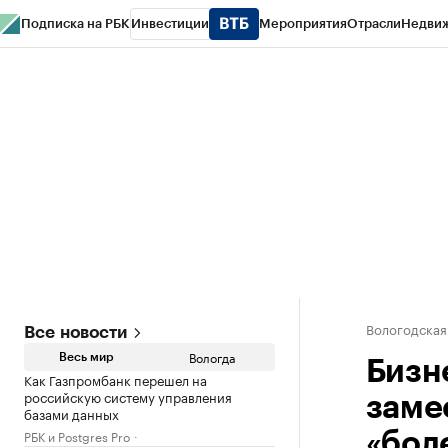
Подписка на РБК
Инвестиции
Мероприятия
Отрасли
Недви
РБК Курсы
РБК Life
Тренды
Визионеры
Национальные проекты
Горо
Газета
Спецпроекты СПб
Конференции СПб
Спецпроекты
Проверк
Вологодская
Все новости
Вологда
Весь мир
Бизн
Как Газпромбанк перешел на
российскую систему управления
заме
базами данных
РБК и Postgres Pro
«бол