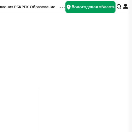
Вологодская область
вления РБК
РБК Образование
редитные рейтинги
Франшизы
нсы
Рынок наличной валюты