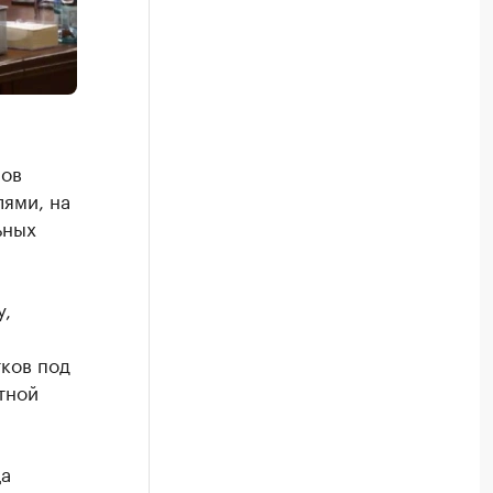
ров
ями, на
ьных
у,
ков под
тной
ца