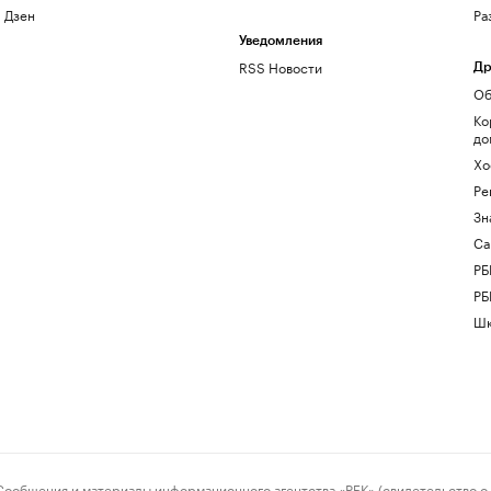
Дзен
Ра
Уведомления
RSS Новости
Др
Об
Ко
до
Хо
Ре
Зн
Са
РБ
РБ
Шк
ения и материалы информационного агентства «РБК» (свидетельство о 