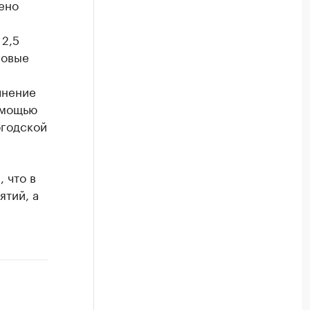
ено
 2,5
говые
лнение
омощью
огодской
 что в
ятий, а