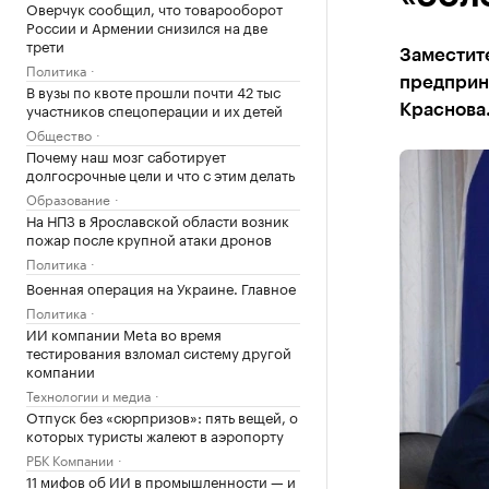
Оверчук сообщил, что товарооборот
России и Армении снизился на две
трети
Заместит
Политика
предприн
В вузы по квоте прошли почти 42 тыс
участников спецоперации и их детей
Краснова
Общество
Почему наш мозг саботирует
долгосрочные цели и что с этим делать
Образование
На НПЗ в Ярославской области возник
пожар после крупной атаки дронов
Политика
Военная операция на Украине. Главное
Политика
ИИ компании Meta во время
тестирования взломал систему другой
компании
Технологии и медиа
Отпуск без «сюрпризов»: пять вещей, о
которых туристы жалеют в аэропорту
РБК Компании
11 мифов об ИИ в промышленности — и