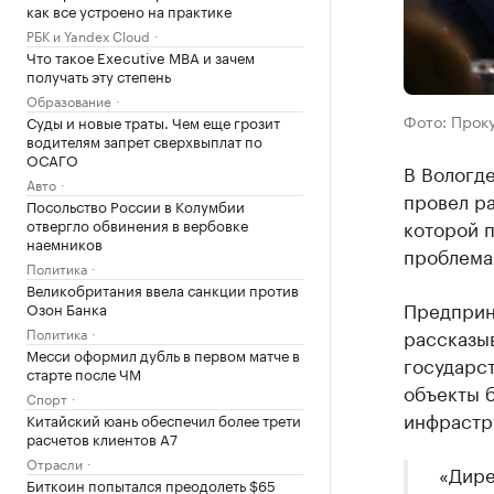
как все устроено на практике
РБК и Yandex Cloud
Что такое Executive MBA и зачем
получать эту степень
Образование
Фото: Прок
Суды и новые траты. Чем еще грозит
водителям запрет сверхвыплат по
ОСАГО
В Вологде
Авто
провел р
Посольство России в Колумбии
отвергло обвинения в вербовке
которой п
наемников
проблемах
Политика
Великобритания ввела санкции против
Предприн
Озон Банка
Политика
рассказы
Месси оформил дубль в первом матче в
государст
старте после ЧМ
объекты 
Спорт
инфрастр
Китайский юань обеспечил более трети
расчетов клиентов А7
Отрасли
«Дире
Биткоин попытался преодолеть $65