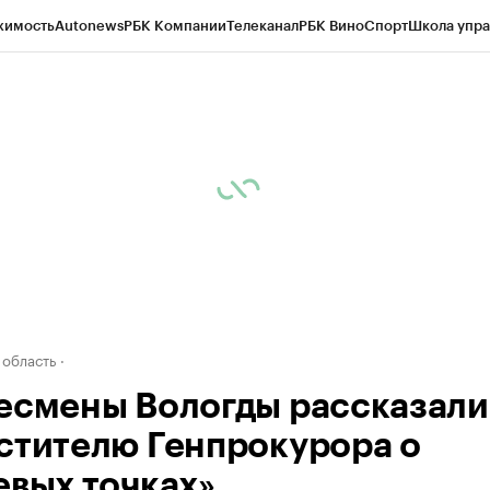
жимость
Autonews
РБК Компании
Телеканал
РБК Вино
Спорт
Школа упра
д
Стиль
Крипто
РБК Бизнес-среда
Дискуссионный клуб
Исследования
К
а контрагентов
Политика
Экономика
Бизнес
Технологии и медиа
Фина
 область
есмены Вологды рассказали
стителю Генпрокурора о
евых точках»