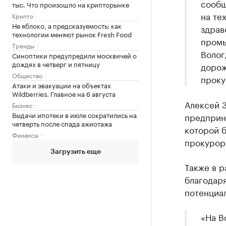
сообщ
тыс. Что произошло на крипторынке
на те
Крипто
Не яблоко, а предсказуемость: как
здрав
технологии меняют рынок Fresh Food
промы
Тренды
Волог
Синоптики предупредили москвичей о
дождях в четверг и пятницу
дорож
Общество
проку
Атаки и эвакуации на объектах
Wildberries. Главное на 6 августа
Алексей 
Бизнес
Выдачи ипотеки в июле сократились на
предприни
четверть после спада ажиотажа
которой б
Финансы
прокурор
Загрузить еще
Также в р
благодар
потенциа
«На В