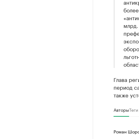
антик
более
«анти
млрд.
префе
экспо
оборо
льгот
облас
Глава рег
период са
также ус
Авторы
Теги
Роман Шоро