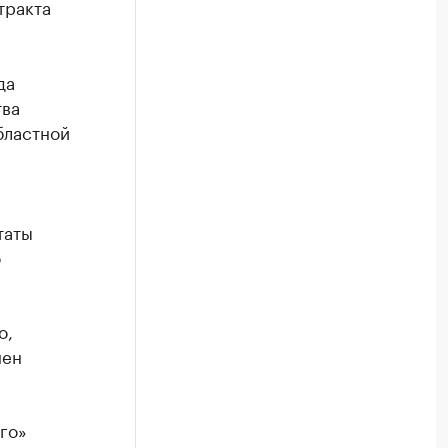
тракта
да
тва
бластной
таты
о
о,
нен
го»