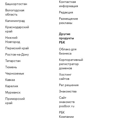
Контактная
Башкортостан
информация
Вологодская
Редакция
область
Размещение
Калининград
рекламы
Краснодарский
край
Другие
Нижний
продукты
Новгород
РБК
Пермский край
Облако для
бизнеса
Ростов-на-Дону
Корпоративный
Татарстан
регистратор
Тюмень
доменов
Черноземье
Хостинг
сайтов
Кавказ
Рег.решения
Карелия
Знакомства
Мурманск
Сайт
Приморский
знакомств
край
podbor.ru
РБК
Компании