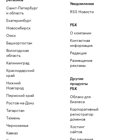
регионов
Уведомления
Санкт-Петербург
RSS Новости
и область
Екатеринбург
РБК
Новосибирск
О компании
Омск
Контактная
Башкортостан
информация
Вологодская
Редакция
область
Размещение
Калининград
рекламы
Краснодарский
край
Другие
Нижний
продукты
Новгород
РБК
Пермский край
Облако для
бизнеса
Ростов-на-Дону
Корпоративный
Татарстан
регистратор
Тюмень
доменов
Черноземье
Хостинг
сайтов
Кавказ
Рег.решения
Карелия