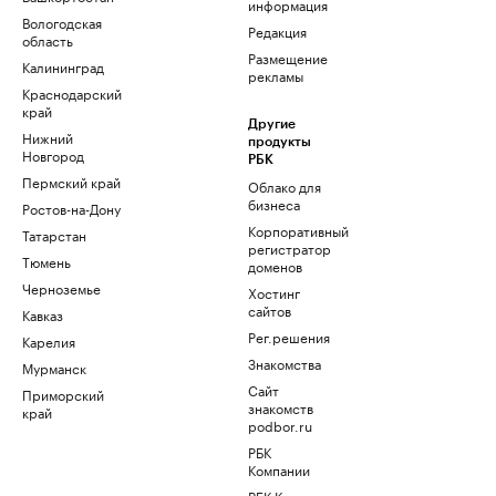
информация
Вологодская
Редакция
область
Размещение
Калининград
рекламы
Краснодарский
край
Другие
Нижний
продукты
Новгород
РБК
Пермский край
Облако для
бизнеса
Ростов-на-Дону
Корпоративный
Татарстан
регистратор
Тюмень
доменов
Черноземье
Хостинг
сайтов
Кавказ
Рег.решения
Карелия
Знакомства
Мурманск
Сайт
Приморский
знакомств
край
podbor.ru
РБК
Компании
РБК Курсы