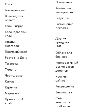
О компании
Омск
Контактная
Башкортостан
информация
Вологодская
Редакция
область
Размещение
Калининград
рекламы
Краснодарский
край
Другие
Нижний
продукты
Новгород
РБК
Пермский край
Облако для
бизнеса
Ростов-на-Дону
Корпоративный
Татарстан
регистратор
Тюмень
доменов
Черноземье
Хостинг
сайтов
Кавказ
Рег.решения
Карелия
Знакомства
Мурманск
Сайт
Приморский
знакомств
край
podbor.ru