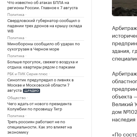
Что известно об атаках БПЛА на
регионы России. Главное к 7 августа
Политика
Свердловский губернатор сообщил о
падении трех дронов на крышу склада
Арбитраж
WB
историчес
Политика
предприн
Минобороны сообщило об ударах по
сухогрузам в Черном море
здания, г
Политика
специали
Больше прогулок, свежего воздуха и
отдыха: квартиры рядом с парками
Арбитраж
РБК и ПИК Серия плюс
Синоптик предупредил о ливнях в
областног
Москве и Московской области 7
предприн
августа
РАДИО
объекта —
Общество
Великий У
Чего ждать от нового президента
Колумбии по прозвищу Тигр
дом №102
Политика
наследия 
Треть россиян работают не по
специальности. Как это влияет на
экономику
«По состо