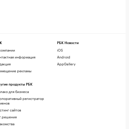
К
РБК Новости
компании
iOS
нтактная информация
Android
дакция
AppGallery
змещение рекламы
угие продукты РБК
лако для бизнеса
рпоративный регистратор
менов
стинг сайтов
г.решения
акомства