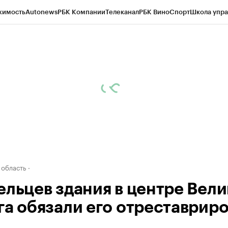
жимость
Autonews
РБК Компании
Телеканал
РБК Вино
Спорт
Школа упра
д
Стиль
Крипто
РБК Бизнес-среда
Дискуссионный клуб
Исследования
К
а контрагентов
Политика
Экономика
Бизнес
Технологии и медиа
Фина
 область
ельцев здания в центре Вели
га обязали его отреставриро