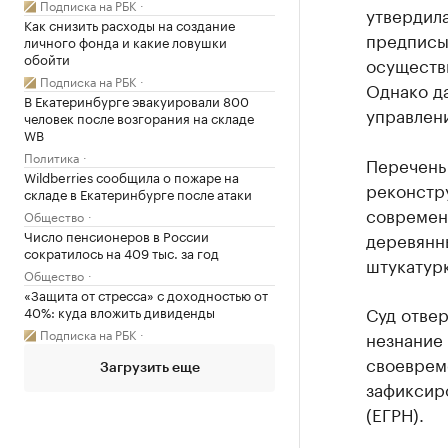
Подписка на РБК
утвердил
Как снизить расходы на создание
предписы
личного фонда и какие ловушки
обойти
осуществи
Подписка на РБК
Однако д
В Екатеринбурге эвакуировали 800
управлени
человек после возгорания на складе
WB
Политика
Перечень
Wildberries сообщила о пожаре на
реконстр
складе в Екатеринбурге после атаки
современ
Общество
Число пенсионеров в России
деревянн
сократилось на 409 тыс. за год
штукатур
Общество
«Защита от стресса» с доходностью от
Суд отве
40%: куда вложить дивиденды
Подписка на РБК
незнание 
своеврем
Загрузить еще
зафиксир
(ЕГРН).