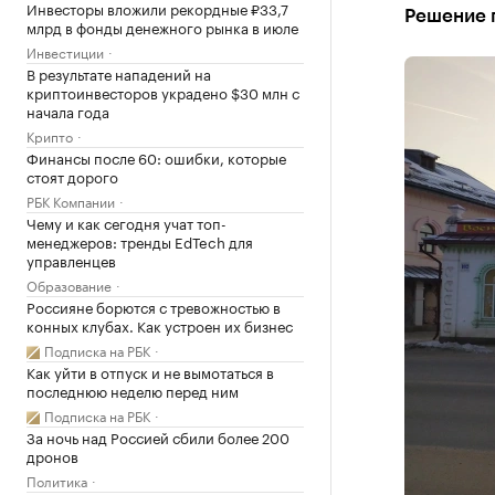
Инвесторы вложили рекордные ₽33,7
Решение 
млрд в фонды денежного рынка в июле
Инвестиции
В результате нападений на
криптоинвесторов украдено $30 млн с
начала года
Крипто
Финансы после 60: ошибки, которые
стоят дорого
РБК Компании
Чему и как сегодня учат топ-
менеджеров: тренды EdTech для
управленцев
Образование
Россияне борются с тревожностью в
конных клубах. Как устроен их бизнес
Подписка на РБК
Как уйти в отпуск и не вымотаться в
последнюю неделю перед ним
Подписка на РБК
За ночь над Россией сбили более 200
дронов
Политика