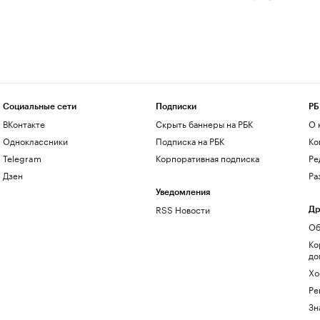
Социальные сети
Подписки
РБ
ВКонтакте
Скрыть баннеры на РБК
О 
Одноклассники
Подписка на РБК
Ко
Telegram
Корпоративная подписка
Ре
Дзен
Ра
Уведомления
RSS Новости
Др
Об
Ко
до
Хо
Ре
Зн