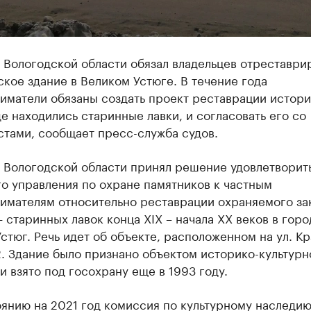
 Вологодской области обязал владельцев отреставри
кое здание в Великом Устюге. В течение года
иматели обязаны создать проект реставрации истор
де находились старинные лавки, и согласовать его со
стами, сообщает пресс-служба судов.
 Вологодской области принял решение удовлетворит
о управления по охране памятников к частным
имателям относительно реставрации охраняемого за
 старинных лавок конца XIX – начала XX веков в горо
стюг. Речь идет об объекте, расположенном на ул. Кр
. Здание было признано объектом историко-культурн
и взято под госохрану еще в 1993 году.
янию на 2021 год комиссия по культурному наследи