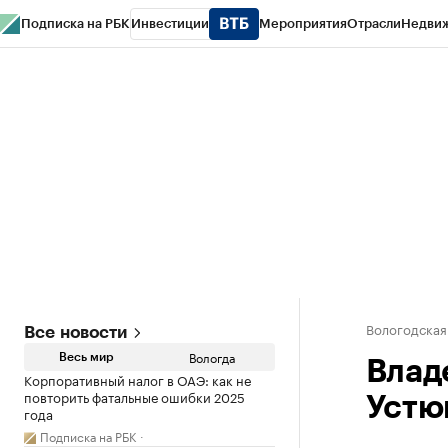
Подписка на РБК
Инвестиции
Мероприятия
Отрасли
Недви
РБК Курсы
РБК Life
Тренды
Визионеры
Национальные проекты
Горо
Газета
Спецпроекты СПб
Конференции СПб
Спецпроекты
Проверк
Вологодская
Все новости
Вологда
Весь мир
Влад
Корпоративный налог в ОАЭ: как не
повторить фатальные ошибки 2025
Устю
года
Подписка на РБК