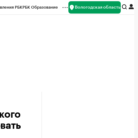
Вологодская область
вления РБК
РБК Образование
редитные рейтинги
Франшизы
нсы
Рынок наличной валюты
кого
вать