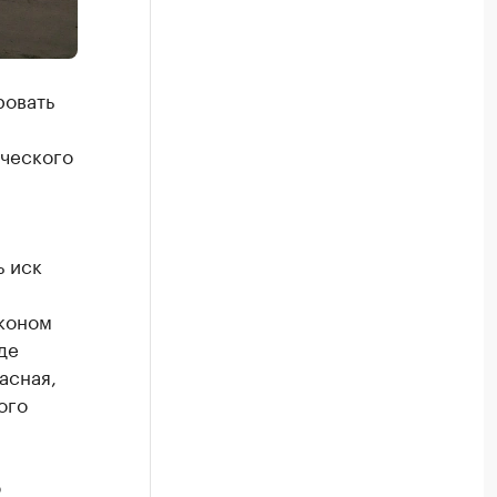
ровать
ического
ь иск
коном
де
асная,
ого
ю