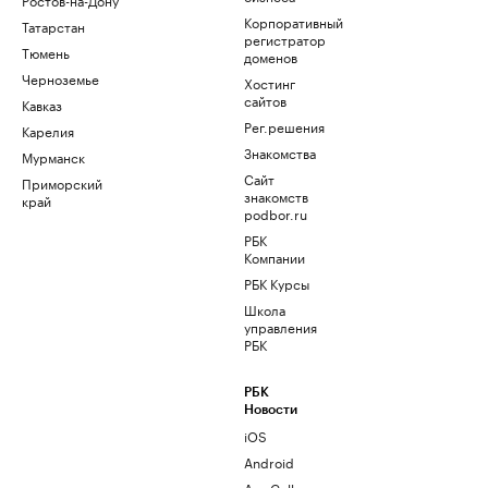
Корпоративный
Татарстан
регистратор
Тюмень
доменов
Черноземье
Хостинг
сайтов
Кавказ
Рег.решения
Карелия
Знакомства
Мурманск
Сайт
Приморский
знакомств
край
podbor.ru
РБК
Компании
РБК Курсы
Школа
управления
РБК
РБК
Новости
iOS
Android
AppGallery