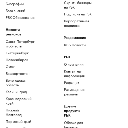
Скрыть баннеры
Биографии
на РБК
База знаний
Подписка на РБК
РБК Образование
Корпоративная
подписка
Новости
регионов
Уведомления
Санкт-Петербург
RSS Новости
и область
Екатеринбург
РБК
Новосибирск
О компании
Омск
Контактная
Башкортостан
информация
Вологодская
Редакция
область
Размещение
Калининград
рекламы
Краснодарский
край
Другие
Нижний
продукты
Новгород
РБК
Пермский край
Облако для
бизнеса
Ростов-на-Дону