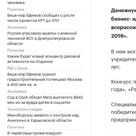
человека
Политика
Денежную
Вице-мэр Ефимов сообщил о росте
бизнес- и
числа проектов КРТ до 470
Экономика
всеросси
Россия атаковала эшелон с военной
2016».
техникой ВСУ в Днепропетровской
области
В нем мог
Политика
Каким будет новый эпицентр деловой
учредител
активности на Ходынке
лет.
РБК и Stone
Вице-мэр Ефимов оценил
градостроительный потенциал Москвы
Конкурс п
в 400 млн кв. м
года», «Р
Экономика
Суд в США обязал Meta выплатить $942
млн из-за вреда детям в соцсетях
Специальн
Технологии и медиа
победите
Минобороны заявило о контроле над
предприн
Анискино в Харьковской области
Политика
В Череповце приватизируют