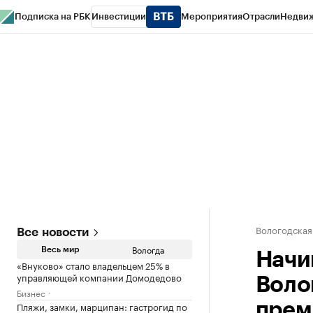
Подписка на РБК
Инвестиции
Мероприятия
Отрасли
Недви
РБК Курсы
РБК Life
Тренды
Визионеры
Национальные проекты
Горо
Газета
Спецпроекты СПб
Конференции СПб
Спецпроекты
Проверк
Вологодская
Все новости
Вологда
Весь мир
Начи
«Внуково» стало владельцем 25% в
управляющей компании Домодедово
Воло
Бизнес
Пляжи, замки, марципан: гастрогид по
пре