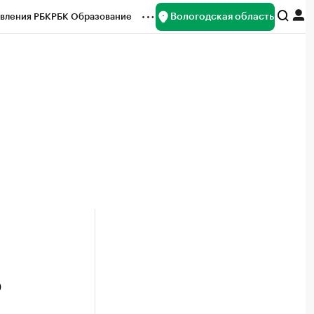
Вологодская область
вления РБК
РБК Образование
редитные рейтинги
Франшизы
нсы
Рынок наличной валюты
ю