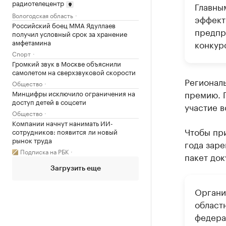
радиотелецентр
Главны
Вологодская область
эффекти
Российский боец ММА Ядуллаев
предпр
получил условный срок за хранение
амфетамина
конкур
Спорт
Громкий звук в Москве объяснили
самолетом на сверхзвуковой скорости
Регионал
Общество
премию. 
Минцифры исключило ограничения на
доступ детей в соцсети
участие в
Общество
Компании начнут нанимать ИИ-
Чтобы при
сотрудников: появится ли новый
рынок труда
года зар
Подписка на РБК
пакет док
Загрузить еще
Органи
област
федера