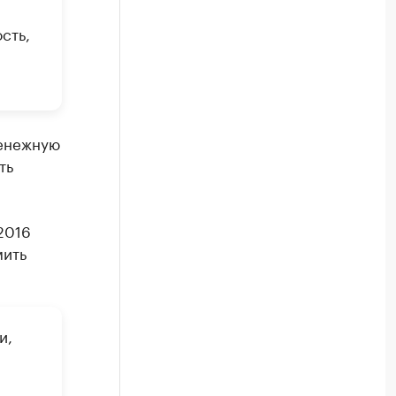
сть,
денежную
ть
2016
ить
и,