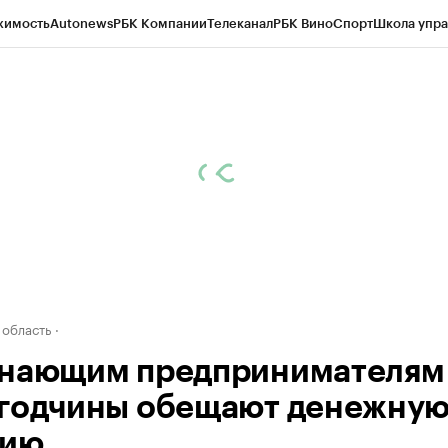
жимость
Autonews
РБК Компании
Телеканал
РБК Вино
Спорт
Школа упра
д
Стиль
Крипто
РБК Бизнес-среда
Дискуссионный клуб
Исследования
К
а контрагентов
Политика
Экономика
Бизнес
Технологии и медиа
Фина
 область
нающим предпринимателям
годчины обещают денежну
мию