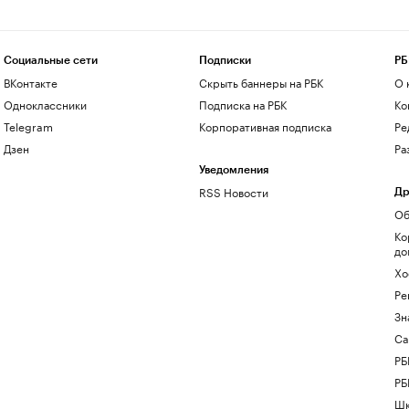
Социальные сети
Подписки
РБ
ВКонтакте
Скрыть баннеры на РБК
О 
Одноклассники
Подписка на РБК
Ко
Telegram
Корпоративная подписка
Ре
Дзен
Ра
Уведомления
RSS Новости
Др
Об
Ко
до
Хо
Ре
Зн
Са
РБ
РБ
Шк