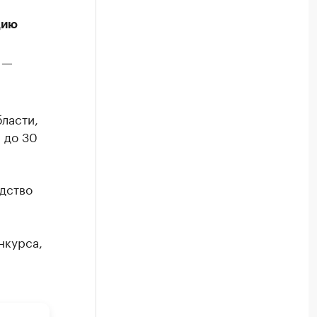
цию
 —
ласти,
 до 30
дство
нкурса,