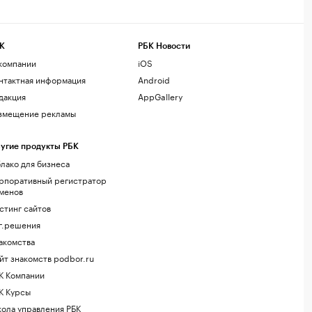
К
РБК Новости
компании
iOS
нтактная информация
Android
дакция
AppGallery
змещение рекламы
угие продукты РБК
лако для бизнеса
рпоративный регистратор
менов
стинг сайтов
г.решения
акомства
йт знакомств podbor.ru
К Компании
К Курсы
ола управления РБК