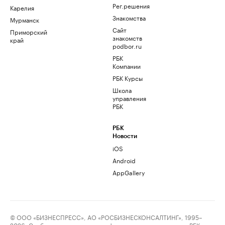
Рег.решения
Карелия
Знакомства
Мурманск
Сайт
Приморский
знакомств
край
podbor.ru
РБК
Компании
РБК Курсы
Школа
управления
РБК
РБК
Новости
iOS
Android
AppGallery
© ООО «БИЗНЕСПРЕСС», АО «РОСБИЗНЕСКОНСАЛТИНГ», 1995–
2026. Сообщения и материалы информационного агентства «РБК»