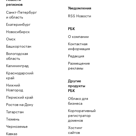
регионов
Уведомления
Санкт-Петербург
RSS Новости
и область
Екатеринбург
РБК
Новосибирск
О компании
Омск
Контактная
Башкортостан
информация
Вологодская
Редакция
область
Размещение
Калининград
рекламы
Краснодарский
край
Другие
Нижний
продукты
Новгород
РБК
Пермский край
Облако для
бизнеса
Ростов-на-Дону
Корпоративный
Татарстан
регистратор
Тюмень
доменов
Черноземье
Хостинг
сайтов
Кавказ