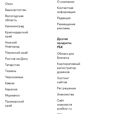
О компании
Омск
Контактная
Башкортостан
информация
Вологодская
Редакция
область
Размещение
Калининград
рекламы
Краснодарский
край
Другие
Нижний
продукты
Новгород
РБК
Пермский край
Облако для
бизнеса
Ростов-на-Дону
Корпоративный
Татарстан
регистратор
Тюмень
доменов
Черноземье
Хостинг
сайтов
Кавказ
Рег.решения
Карелия
Знакомства
Мурманск
Сайт
Приморский
знакомств
край
podbor.ru