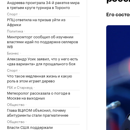
Андреева проиграла 34-й ракетке мира
в третьем круге турнира в Торонто
Спорт
Его состо
РПЦ ответила на призыв уйти из
Африки
Политика
Минпромторг сообщил об изучении
властями идей по поддержке селлеров
WB
Бизнес
Александр Усик заявил, что у него есть
«два варианта» для прощального боя
Спорт
Что такое медленная жизнь и какую
роль в этом играет дерево
РБК и Старквуд
Метеоролог рассказала о погоде в
Москве на выходных
Общество
Глава ВЦИОМ объяснил, почему
абитуриенты стали прагматичнее
Общество
Власти США поддержали