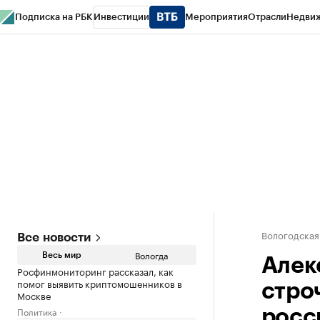
Подписка на РБК
Инвестиции
Мероприятия
Отрасли
Недви
РБК Курсы
РБК Life
Тренды
Визионеры
Национальные проекты
Горо
Газета
Спецпроекты СПб
Конференции СПб
Спецпроекты
Проверк
Вологодская
Все новости
Вологда
Весь мир
Алек
Росфинмониторинг рассказал, как
помог выявить криптомошенников в
стро
Москве
Политика
росс