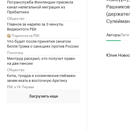
Погранслужба Финляндии пресекла
Рашников
канал нелегальной миграции из
Прибалтики
(держател
Общество
Сулейман
Главное за неделю за 3 минуты.
Видеоитоги РБК
Авторы
Теги
Подписка на РБК
Что будет после принятия сенатом
билля Грэма о санкциях против России
Политика
Юлия Новос
Минтруд раскрыл, кто получит право
на две пенсии
Общество
Киты, тундра и космические пейзажи:
зачем ехать в восточную Арктику
РБК и УК Первая
Загрузить еще