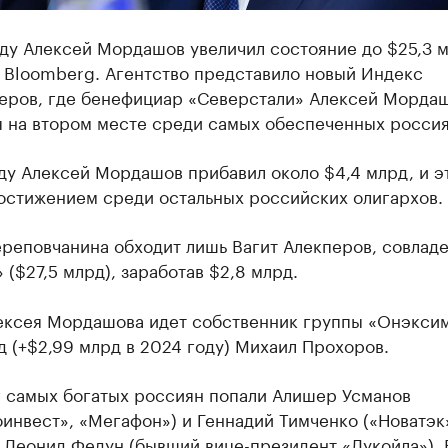
ду Алексей Мордашов увеличил состояние до $25,3 м
 Bloomberg. Агентство представило новый Индекс
еров, где бенефициар «Северстали» Алексей Морда
я на втором месте среди самых обеспеченных россия
ду Алексей Мордашов прибавил около $4,4 млрд, и э
остижением среди остальных российских олигархов.
ереповчанина обходит лишь Вагит Алекперов, совлад
 ($27,5 млрд), заработав $2,8 млрд.
ексея Мордашова идет собственник группы «Онэксим
д (+$2,99 млрд в 2024 году) Михаил Прохоров.
г самых богатых россиян попали Алишер Усманов
инвест», «Мегафон») и Геннадий Тимченко («Новатэк
 Леонид Федун (бывший вице-президент «Лукойла»), 