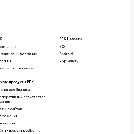
К
РБК Новости
компании
iOS
нтактная информация
Android
дакция
AppGallery
змещение рекламы
угие продукты РБК
лако для бизнеса
рпоративный регистратор
менов
стинг сайтов
г.решения
акомства
йт знакомств podbor.ru