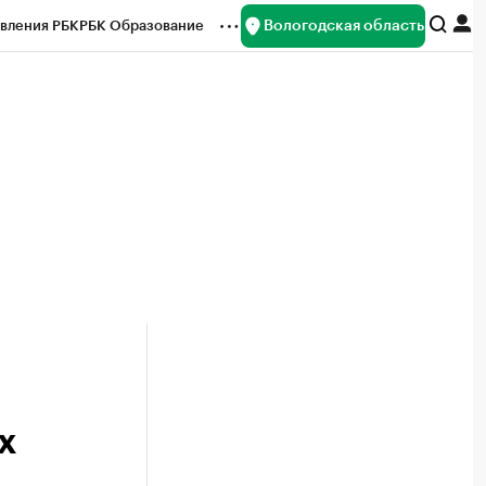
Вологодская область
вления РБК
РБК Образование
редитные рейтинги
Франшизы
нсы
Рынок наличной валюты
х