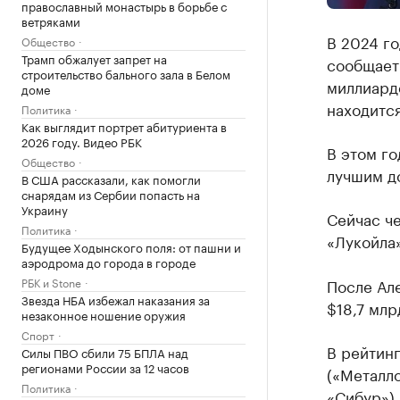
православный монастырь в борьбе с
ветряками
В 2024 го
Общество
Трамп обжалует запрет на
сообщает
строительство бального зала в Белом
миллиард
доме
находитс
Политика
Как выглядит портрет абитуриента в
2026 году. Видео РБК
В этом го
Общество
лучшим д
В США рассказали, как помогли
снарядам из Сербии попасть на
Украину
Сейчас ч
Политика
«Лукойла»
Будущее Ходынского поля: от пашни и
аэродрома до города в городе
РБК и Stone
После Ал
Звезда НБА избежал наказания за
$18,7 млр
незаконное ношение оружия
Спорт
В рейтин
Силы ПВО сбили 75 БПЛА над
регионами России за 12 часов
(«Металло
Политика
«Сибур»),