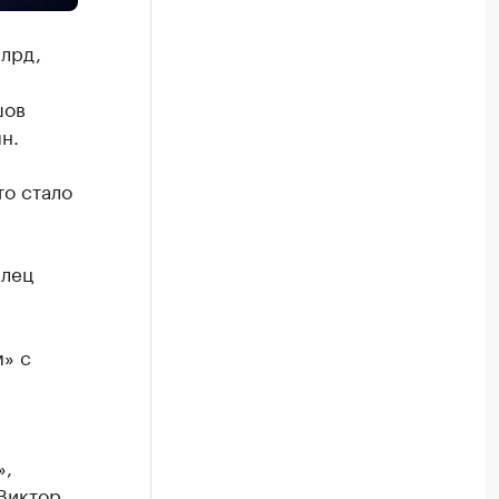
лрд,
шов
н.
то стало
елец
» с
»,
Виктор