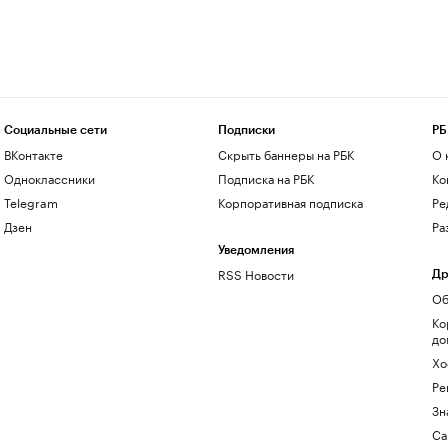
Социальные сети
Подписки
РБ
ВКонтакте
Скрыть баннеры на РБК
О 
Одноклассники
Подписка на РБК
Ко
Telegram
Корпоративная подписка
Ре
Дзен
Ра
Уведомления
RSS Новости
Др
Об
Ко
до
Хо
Ре
Зн
Са