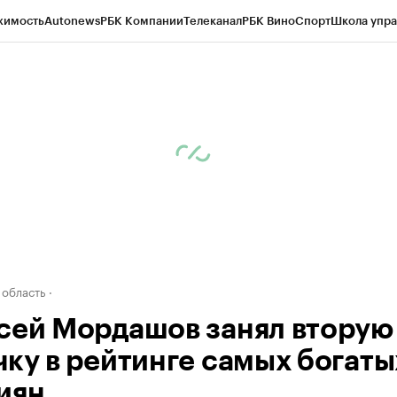
жимость
Autonews
РБК Компании
Телеканал
РБК Вино
Спорт
Школа упра
д
Стиль
Крипто
РБК Бизнес-среда
Дискуссионный клуб
Исследования
К
а контрагентов
Политика
Экономика
Бизнес
Технологии и медиа
Фина
 область
сей Мордашов занял вторую
чку в рейтинге самых богаты
иян