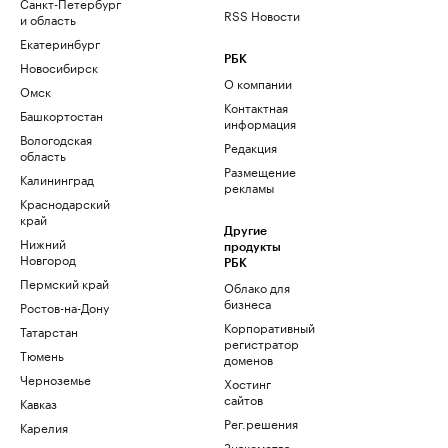
Санкт-Петербург
RSS Новости
и область
Екатеринбург
РБК
Новосибирск
О компании
Омск
Контактная
Башкортостан
информация
Вологодская
Редакция
область
Размещение
Калининград
рекламы
Краснодарский
край
Другие
Нижний
продукты
Новгород
РБК
Пермский край
Облако для
бизнеса
Ростов-на-Дону
Корпоративный
Татарстан
регистратор
Тюмень
доменов
Черноземье
Хостинг
сайтов
Кавказ
Рег.решения
Карелия
Знакомства