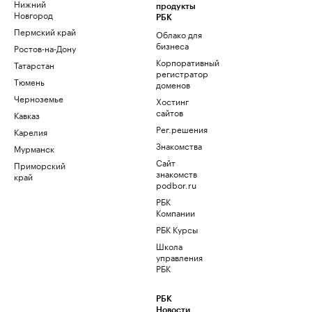
Нижний
продукты
Новгород
РБК
Пермский край
Облако для
бизнеса
Ростов-на-Дону
Корпоративный
Татарстан
регистратор
Тюмень
доменов
Черноземье
Хостинг
сайтов
Кавказ
Рег.решения
Карелия
Знакомства
Мурманск
Сайт
Приморский
знакомств
край
podbor.ru
РБК
Компании
РБК Курсы
Школа
управления
РБК
РБК
Новости