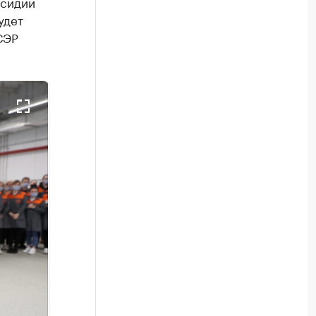
бсидии
удет
СЭР