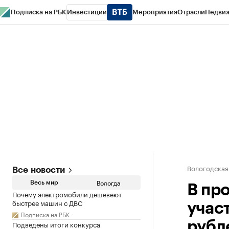
Подписка на РБК
Инвестиции
Мероприятия
Отрасли
Недви
РБК Курсы
РБК Life
Тренды
Визионеры
Национальные проекты
Горо
Газета
Спецпроекты СПб
Конференции СПб
Спецпроекты
Проверк
Вологодская
Все новости
Вологда
Весь мир
В пр
Почему электромобили дешевеют
быстрее машин с ДВС
учас
Подписка на РБК
Подведены итоги конкурса
рубл