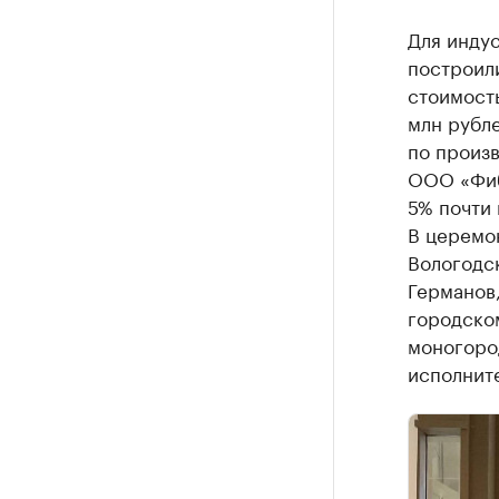
Для инду
построил
стоимость
млн рубле
по произ
ООО «Фиб
5% почти 
В церемо
Вологодс
Германов
городско
моногоро
исполните