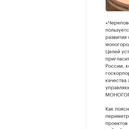
«Черепове
пользует
развития 
моногоро
Целей уст
пригласи
России, к
госкорпо
качества
управляю
МОНОГОР
Как пояс
периметр
проектов 