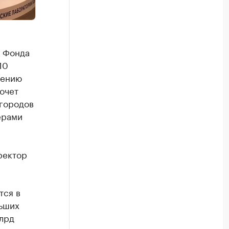
 Фонда
10
рению
очет
 городов
ерами
ректор
тся в
льших
млрд