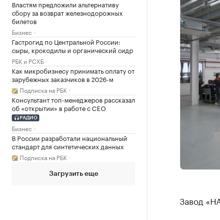
Властям предложили альтернативу
сбору за возврат железнодорожных
билетов
Бизнес
Гастрогид по Центральной России:
сыры, крокодилы и органический сидр
РБК и РСХБ
Как микробизнесу принимать оплату от
зарубежных заказчиков в 2026-м
Подписка на РБК
Консультант топ-менеджеров рассказал
об «открытии» в работе с CEO
РАДИО
Бизнес
В России разработали национальный
стандарт для синтетических данных
Подписка на РБК
Загрузить еще
Завод «Н