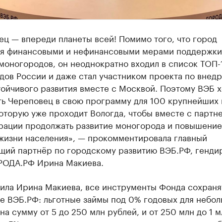
ц — впереди планеты всей! Помимо того, что город
ся финансовыми и нефинансовыми мерами поддержки
моногородов, он неоднократно входил в список ТОП-
дов России и даже стал участником проекта по внед
ойчивого развития вместе с Москвой. Поэтому ВЭБ х
ть Череповец в свою программу для 100 крупнейших
оторую уже проходит Вологда, чтобы вместе с партн
рации продолжать развитие моногорода и повышение
 жизни населения», — прокомментировала главный
щий партнёр по городскому развитию ВЭБ.РФ, генди
ОДА.РФ Ирина Макиева.
нила Ирина Макиева, все инструменты Фонда сохраня
е ВЭБ.РФ: льготные займы под 0% годовых для небо
на сумму от 5 до 250 млн рублей, и от 250 млн до 1 