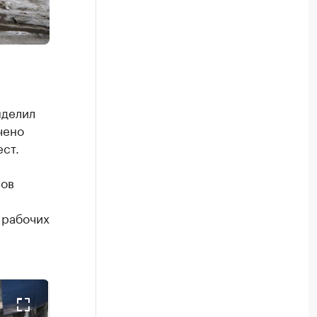
ыделил
чено
ст.
лов
 рабочих