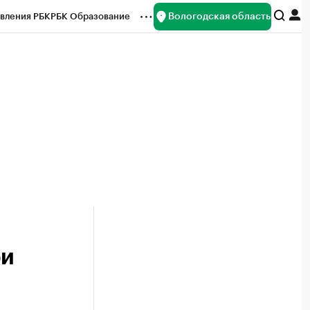
Вологодская область
вления РБК
РБК Образование
редитные рейтинги
Франшизы
нсы
Рынок наличной валюты
ри