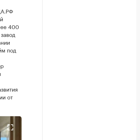
ДА.РФ
й
лее 400
 завод
ании
йм под
ор
м
азвития
ии от