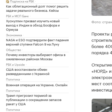
Подписка на РБК
Как облигационный долг помог решить
задачи реального бизнеса. Кейсы
РБК и МСП Банк
Хуснуллин призвал изучить новый
Фото: стра
выход к Индии в обход Босфора и
Ормуза
Проекты р
Экономика
строител
NASA и ESO подтвердили факт падения
верхней ступени Falcon 9 на Луну
более 40
Общество
порядка 4
Почему инвесторы выбирают офисы в
оживленных районах Москвы
Открытие 
РБК и Upside
США восстановили обмен
«НОРД» и
разведданными с Украиной
электроэ
Политика
мест соот
Военная операция на Украине. Онлайн
инвестиц
Политика
Трамп пригрозил тюрьмой за
публикации о сокращении запасов
ракет у США
Политика