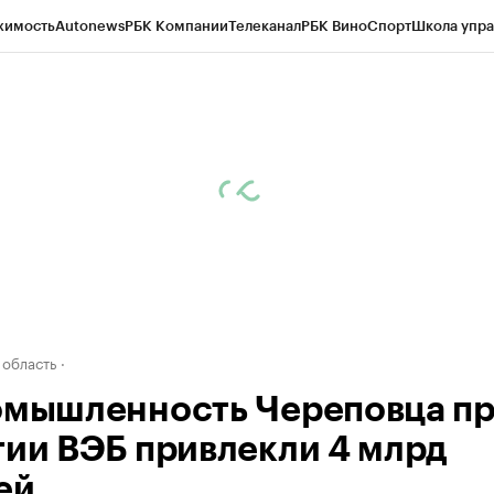
жимость
Autonews
РБК Компании
Телеканал
РБК Вино
Спорт
Школа упра
д
Стиль
Крипто
РБК Бизнес-среда
Дискуссионный клуб
Исследования
К
а контрагентов
Политика
Экономика
Бизнес
Технологии и медиа
Фина
 область
омышленность Череповца п
тии ВЭБ привлекли 4 млрд
ей