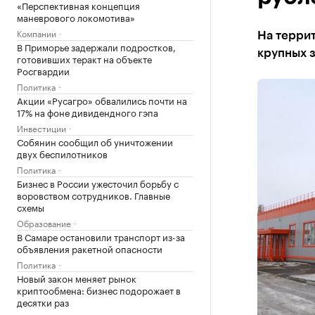
«Перспективная концепция
маневрового локомотива»
Компании
На террит
В Приморье задержали подростков,
крупных з
готовивших теракт на объекте
Росгвардии
Политика
Акции «Русагро» обвалились почти на
17% на фоне дивидендного гэпа
Инвестиции
Собянин сообщил об уничтожении
двух беспилотников
Политика
Бизнес в России ужесточил борьбу с
воровством сотрудников. Главные
схемы
Образование
В Самаре остановили транспорт из-за
объявления ракетной опасности
Политика
Новый закон меняет рынок
криптообмена: бизнес подорожает в
десятки раз