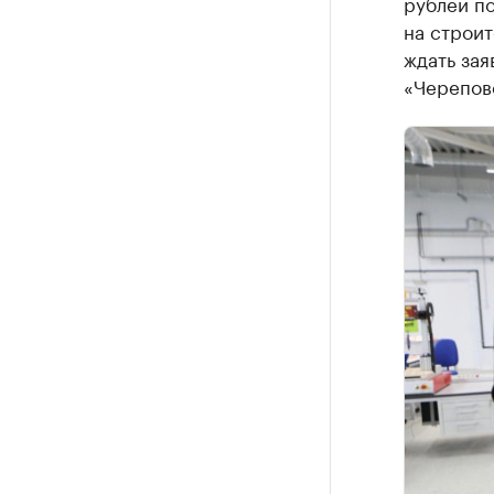
рублей по
на строи
ждать зая
«Черепов