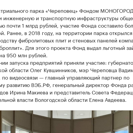
стриального парка «Череповец» Фондом МОНОГОРО
и инженерную и транспортную инфраструктуры обще
ю почти 1 млрд рублей, участие Фонда составило бо
й. Ранее, в 2018 году, на территории парка открылся
водству фибролитовых плит и стеновых панелей комп
роплит». Для этого проекта Фонд выдал льготный за
на 950 млн рублей.
нии запуска предприятий приняли участие: губернат
кой области Олег Кувшинников, мэр Череповца Вади
, по видеосвязи — главный управляющий партнер по
му развитию ВЭБ.РФ, генеральный директор Фонда р
дов Ирина Макиева и представитель Совета Федерац
льной власти Вологодской области Елена Авдеева.