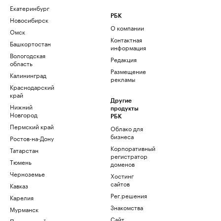
Екатеринбург
РБК
Новосибирск
О компании
Омск
Контактная
Башкортостан
информация
Вологодская
Редакция
область
Размещение
Калининград
рекламы
Краснодарский
край
Другие
Нижний
продукты
Новгород
РБК
Пермский край
Облако для
бизнеса
Ростов-на-Дону
Корпоративный
Татарстан
регистратор
Тюмень
доменов
Черноземье
Хостинг
сайтов
Кавказ
Рег.решения
Карелия
Знакомства
Мурманск
Сайт
Приморский