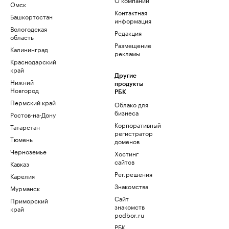
Омск
Контактная
Башкортостан
информация
Вологодская
Редакция
область
Размещение
Калининград
рекламы
Краснодарский
край
Другие
Нижний
продукты
Новгород
РБК
Пермский край
Облако для
бизнеса
Ростов-на-Дону
Корпоративный
Татарстан
регистратор
Тюмень
доменов
Черноземье
Хостинг
сайтов
Кавказ
Рег.решения
Карелия
Знакомства
Мурманск
Сайт
Приморский
знакомств
край
podbor.ru
РБК