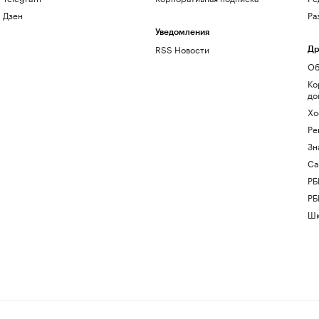
Дзен
Ра
Уведомления
RSS Новости
Др
Об
Ко
до
Хо
Ре
Зн
Са
РБ
РБ
Шк