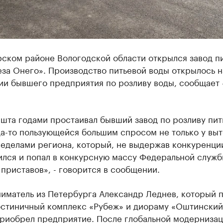
рском районе Вологодской области открылся завод п
за Онего». Производство питьевой воды открылось н
ии бывшего предприятия по розливу воды, сообщает
шта годами простаивал бывший завод по розливу пит
а-то пользующейся большим спросом не только у выт
ределами региона, который, не выдержав конкуренци
ился и попал в конкурсную массу Федеральной служ
приставов», - говорится в сообщении.
иматель из Петербурга Александр Леднев, который 
остиничный комплекс «Рубеж» и диораму «Оштинский
приобрел предприятие. После глобальной модерниза