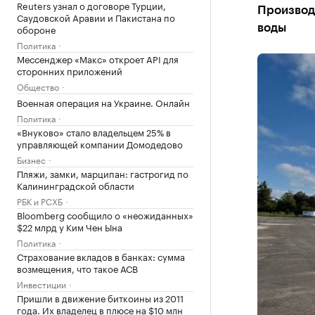
Reuters узнал о договоре Турции,
Производ
Саудовской Аравии и Пакистана по
обороне
воды
Политика
Мессенджер «Макс» откроет API для
сторонних приложений
Общество
Военная операция на Украине. Онлайн
Политика
«Внуково» стало владельцем 25% в
управляющей компании Домодедово
Бизнес
Пляжи, замки, марципан: гастрогид по
Калининградской области
РБК и РСХБ
Bloomberg сообщило о «неожиданных»
$22 млрд у Ким Чен Ына
Политика
Страхование вкладов в банках: сумма
возмещения, что такое АСВ
Инвестиции
Пришли в движение биткоины из 2011
года. Их владелец в плюсе на $10 млн