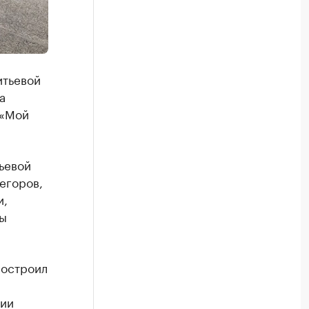
итьевой
а
 «Мой
ьевой
егоров,
и,
бы
построил
ции