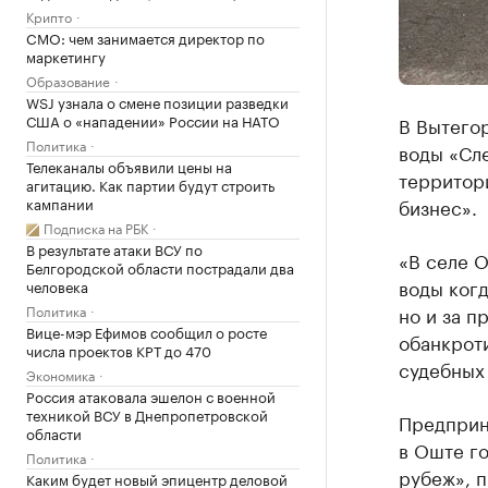
Крипто
CMO: чем занимается директор по
маркетингу
Образование
WSJ узнала о смене позиции разведки
США о «нападении» России на НАТО
В Вытего
Политика
воды «Сле
Телеканалы объявили цены на
территор
агитацию. Как партии будут строить
кампании
бизнес».
Подписка на РБК
В результате атаки ВСУ по
«В селе О
Белгородской области пострадали два
воды когд
человека
Политика
но и за п
Вице-мэр Ефимов сообщил о росте
обанкрот
числа проектов КРТ до 470
судебных 
Экономика
Россия атаковала эшелон с военной
техникой ВСУ в Днепропетровской
Предприн
области
в Оште г
Политика
рубеж», 
Каким будет новый эпицентр деловой