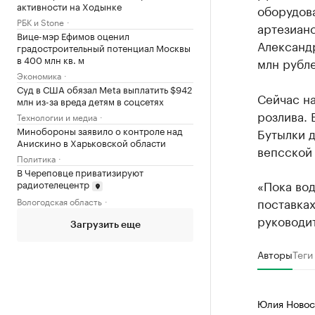
активности на Ходынке
оборудова
РБК и Stone
артезиан
Вице-мэр Ефимов оценил
Александ
градостроительный потенциал Москвы
в 400 млн кв. м
млн рубле
Экономика
Суд в США обязал Meta выплатить $942
Сейчас н
млн из-за вреда детям в соцсетях
розлива. 
Технологии и медиа
Минобороны заявило о контроле над
Бутылки д
Анискино в Харьковской области
вепсской
Политика
В Череповце приватизируют
«Пока вод
радиотелецентр
поставках
Вологодская область
руководит
Загрузить еще
Авторы
Теги
Юлия Новос