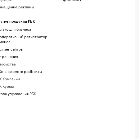
змещение рекламы
угие продукты РБК
лако для бизнеса
рпоративный регистратор
менов
стинг сайтов
г.решения
акомства
йт знакомств podbor.ru
К Компании
К Курсы
ола управления РБК