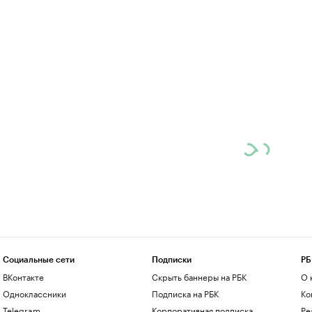
Социальные сети
Подписки
РБ
ВКонтакте
Скрыть баннеры на РБК
О 
Одноклассники
Подписка на РБК
Ко
Telegram
Корпоративная подписка
Ре