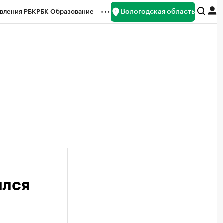
Вологодская область
вления РБК
РБК Образование
редитные рейтинги
Франшизы
нсы
Рынок наличной валюты
ился