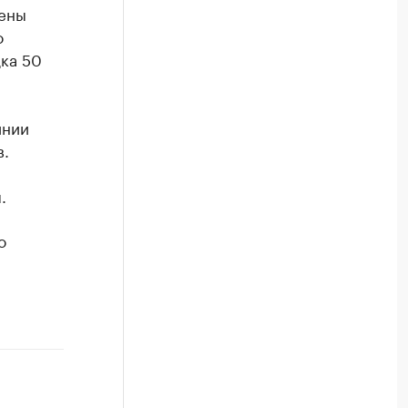
лены
о
ка 50
инии
в.
.
о