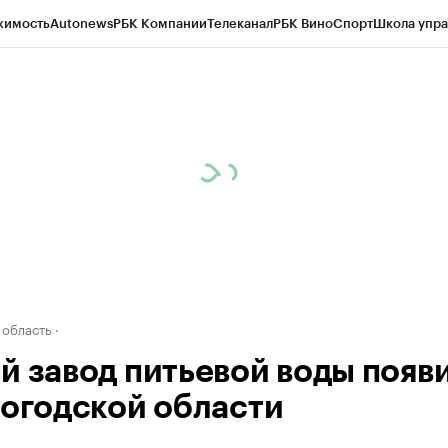
жимость
Autonews
РБК Компании
Телеканал
РБК Вино
Спорт
Школа упра
д
Стиль
Крипто
РБК Бизнес-среда
Дискуссионный клуб
Исследования
К
а контрагентов
Политика
Экономика
Бизнес
Технологии и медиа
Фина
 область
й завод питьевой воды появ
логодской области