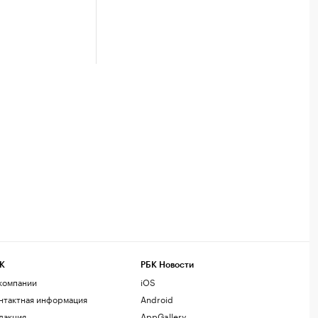
К
РБК Новости
компании
iOS
нтактная информация
Android
дакция
AppGallery