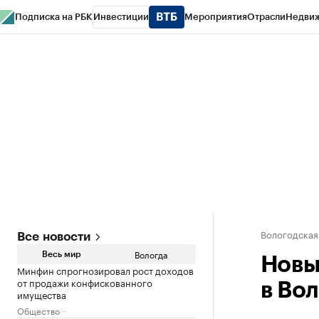
Подписка на РБК
Инвестиции
Мероприятия
Отрасли
Недви
РБК Курсы
РБК Life
Тренды
Визионеры
Национальные проекты
Горо
Газета
Спецпроекты СПб
Конференции СПб
Спецпроекты
Проверк
Вологодская
Все новости
Вологда
Весь мир
Новы
Минфин спрогнозировал рост доходов
от продажи конфискованного
в Во
имущества
Общество