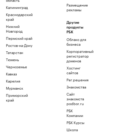
Размещение
Калининград
рекламы
Краснодарский
край
Другие
Нижний
продукты
Новгород
РБК
Пермский край
Облако для
бизнеса
Ростов-на-Дону
Корпоративный
Татарстан
регистратор
Тюмень
доменов
Черноземье
Хостинг
сайтов
Кавказ
Рег.решения
Карелия
Знакомства
Мурманск
Сайт
Приморский
знакомств
край
podbor.ru
РБК
Компании
РБК Курсы
Школа