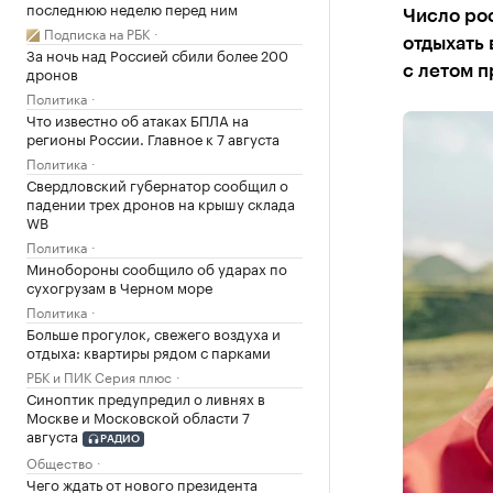
последнюю неделю перед ним
Число рос
Подписка на РБК
отдыхать 
За ночь над Россией сбили более 200
дронов
с летом п
Политика
Что известно об атаках БПЛА на
регионы России. Главное к 7 августа
Политика
Свердловский губернатор сообщил о
падении трех дронов на крышу склада
WB
Политика
Минобороны сообщило об ударах по
сухогрузам в Черном море
Политика
Больше прогулок, свежего воздуха и
отдыха: квартиры рядом с парками
РБК и ПИК Серия плюс
Синоптик предупредил о ливнях в
Москве и Московской области 7
августа
РАДИО
Общество
Чего ждать от нового президента