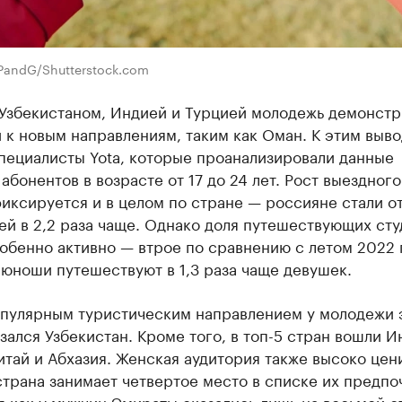
 PandG/Shutterstock.com
 Узбекистаном, Индией и Турцией молодежь демонстр
 к новым направлениям, таким как Оман. К этим выв
пециалисты Yota, которые проанализировали данные
абонентов в возрасте от 17 до 24 лет. Рост выездного
иксируется и в целом по стране — россияне стали о
ей в 2,2 раза чаще. Однако доля путешествующих сту
обенно активно — втрое по сравнению с летом 2022 
юноши путешествуют в 1,3 раза чаще девушек.
пулярным туристическим направлением у молодежи 
зался Узбекистан. Кроме того, в топ-5 стран вошли И
итай и Абхазия. Женская аудитория также высоко цен
трана занимает четвертое место в списке их предпо
я как у мужчин Эмираты оказались лишь на восьмой с