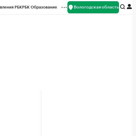
Вологодская область
вления РБК
РБК Образование
редитные рейтинги
Франшизы
нсы
Рынок наличной валюты