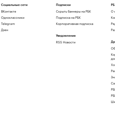
Социальные сети
Подписки
РБ
ВКонтакте
Скрыть баннеры на РБК
О 
Одноклассники
Подписка на РБК
Ко
Telegram
Корпоративная подписка
Ре
Дзен
Ра
Уведомления
RSS Новости
Др
Об
Ко
до
Хо
Ре
Зн
Са
РБ
РБ
Шк