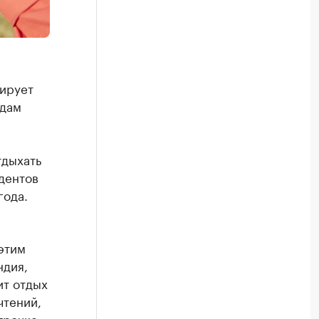
ирует
одам
тдыхать
дентов
года.
этим
ндия,
ит отдых
чтений,
трочке.