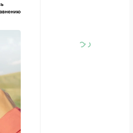
сь
равнению