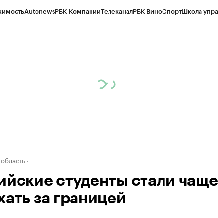
жимость
Autonews
РБК Компании
Телеканал
РБК Вино
Спорт
Школа упра
д
Стиль
Крипто
РБК Бизнес-среда
Дискуссионный клуб
Исследования
К
а контрагентов
Политика
Экономика
Бизнес
Технологии и медиа
Фина
 область
ийские студенты стали чаще
хать за границей