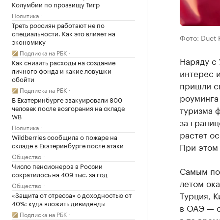
Колумбии по прозвищу Тигр
Политика
Треть россиян работают не по
специальности. Как это влияет на
Фото: Duet
экономику
Подписка на РБК
Наряду с
Как снизить расходы на создание
личного фонда и какие ловушки
интерес и
обойти
пришли с
Подписка на РБК
роуминга 
В Екатеринбурге эвакуировали 800
человек после возгорания на складе
туризма ф
WB
за границ
Политика
растет ос
Wildberries сообщила о пожаре на
складе в Екатеринбурге после атаки
При этом 
Общество
Число пенсионеров в России
Самым по
сократилось на 409 тыс. за год
летом ока
Общество
Турция, К
«Защита от стресса» с доходностью от
40%: куда вложить дивиденды
в ОАЭ — с
Подписка на РБК
в то врем