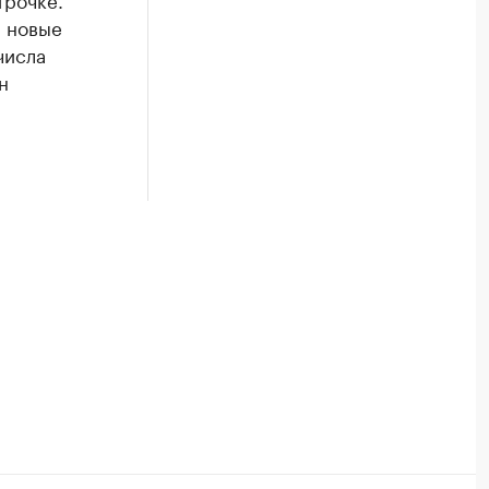
и новые
числа
н