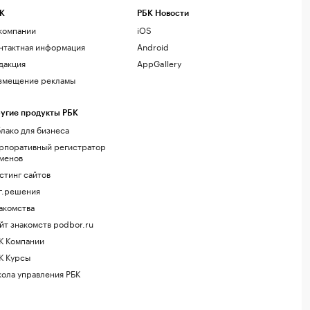
К
РБК Новости
компании
iOS
нтактная информация
Android
дакция
AppGallery
змещение рекламы
угие продукты РБК
лако для бизнеса
рпоративный регистратор
менов
стинг сайтов
г.решения
акомства
йт знакомств podbor.ru
К Компании
К Курсы
ола управления РБК