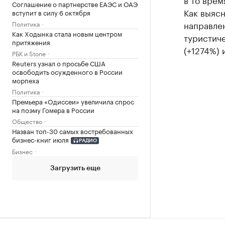
Соглашение о партнерстве ЕАЭС и ОАЭ
Как выясн
вступит в силу 6 октября
направлен
Политика
Как Ходынка стала новым центром
туристич
притяжения
(+1274%) 
РБК и Stone
Reuters узнал о просьбе США
освободить осужденного в России
морпеха
Политика
Премьера «Одиссеи» увеличила спрос
на поэму Гомера в России
Общество
Назван топ-30 самых востребованных
бизнес-книг июля
РАДИО
Бизнес
Загрузить еще