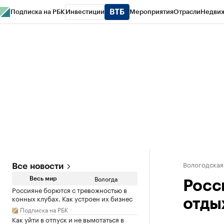
Подписка на РБК
Инвестиции
Мероприятия
Отрасли
Недви
РБК Курсы
РБК Life
Тренды
Визионеры
Национальные проекты
Горо
Газета
Спецпроекты СПб
Конференции СПб
Спецпроекты
Проверк
Вологодская
Все новости
Вологда
Весь мир
Росс
Россияне борются с тревожностью в
конных клубах. Как устроен их бизнес
отды
Подписка на РБК
Как уйти в отпуск и не вымотаться в