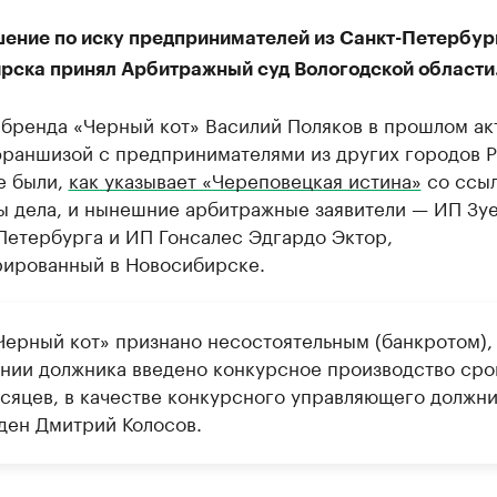
шение по иску предпринимателей из Санкт-Петербур
рска принял Арбитражный суд Вологодской области
 бренда «Черный кот» Василий Поляков в прошлом ак
франшизой с предпринимателями из других городов Р
е были,
как указывает «Череповецкая истина»
со ссыл
ы дела, и нынешние арбитражные заявители — ИП Зуе
Петербурга и ИП Гонсалес Эдгардо Эктор,
рированный в Новосибирске.
ерный кот» признано несостоятельным (банкротом),
нии должника введено конкурсное производство ср
есяцев, в качестве конкурсного управляющего должн
ден Дмитрий Колосов.