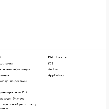
К
РБК Новости
компании
iOS
нтактная информация
Android
дакция
AppGallery
змещение рекламы
угие продукты РБК
лако для бизнеса
рпоративный регистратор
менов