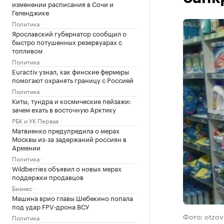
изменении расписания в Сочи и
Геленджике
Политика
Ярославский губернатор сообщил о
быстро потушенных резервуарах с
топливом
Политика
Euractiv узнал, как финские фермеры
помогают охранять границу с Россией
Политика
Киты, тундра и космические пейзажи:
зачем ехать в восточную Арктику
РБК и УК Первая
Матвиенко предупредила о мерах
Москвы из-за задержаний россиян в
Армении
Политика
Wildberries объявил о новых мерах
поддержки продавцов
Бизнес
Машина врио главы Шебекино попала
под удар FPV‑дрона ВСУ
Фото: otzov
Политика