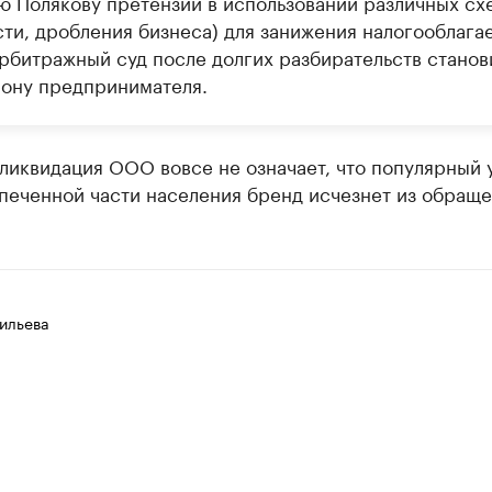
ю Полякову претензии в использовании различных схе
сти, дробления бизнеса) для занижения налогооблага
Арбитражный суд после долгих разбирательств станов
рону предпринимателя.
ликвидация ООО вовсе не означает, что популярный 
печенной части населения бренд исчезнет из обраще
ильева