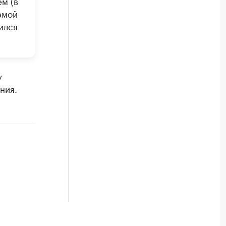
м (в
емой
ился
у
ния.