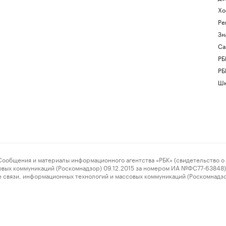
Хо
Ре
Зн
Са
РБ
РБ
Шк
ения и материалы информационного агентства «РБК» (свидетельство о 
овых коммуникаций (Роскомнадзор) 09.12.2015 за номером ИА №ФС77-63848) 
 связи, информационных технологий и массовых коммуникаций (Роскомнадз