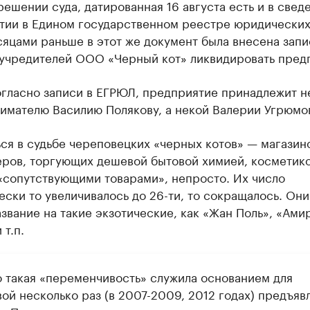
решении суда, датированная 16 августа есть и в свед
тии в Едином государственном реестре юридических 
яцами раньше в этот же документ была внесена запи
учредителей ООО «Черный кот» ликвидировать пред
огласно записи в ЕГРЮЛ, предприятие принадлежит н
имателю Василию Полякову, а некой Валерии Угрюмо
ся в судьбе череповецких «черных котов» — магазин
еров, торгующих дешевой бытовой химией, косметико
«сопутствующими товарами», непросто. Их число
ски то увеличивалось до 26-ти, то сокращалось. Они
звание на такие экзотические, как «Жан Поль», «Амир
 т.п.
 такая «переменчивость» служила основанием для
ой несколько раз (в 2007-2009, 2012 годах) предъяв