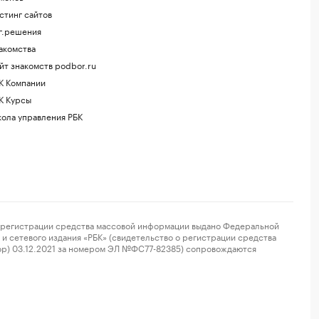
стинг сайтов
г.решения
акомства
йт знакомств podbor.ru
К Компании
К Курсы
ола управления РБК
регистрации средства массовой информации выдано Федеральной
и сетевого издания «РБК» (свидетельство о регистрации средства
ор) 03.12.2021 за номером ЭЛ №ФС77-82385) сопровождаются