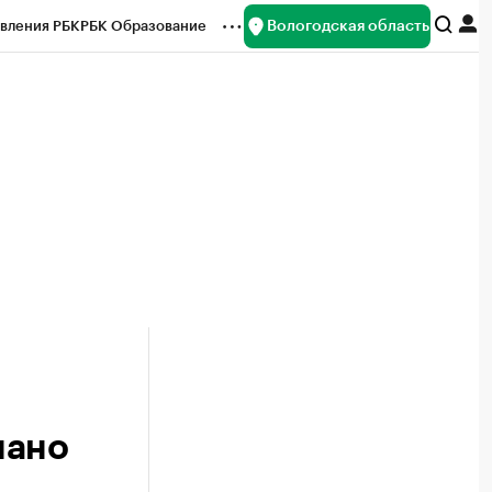
Вологодская область
вления РБК
РБК Образование
редитные рейтинги
Франшизы
нсы
Рынок наличной валюты
нано