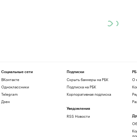
Социальные сети
Подписки
РБ
ВКонтакте
Скрыть баннеры на РБК
О 
Одноклассники
Подписка на РБК
Ко
Telegram
Корпоративная подписка
Ре
Дзен
Ра
Уведомления
RSS Новости
Др
Об
Ко
до