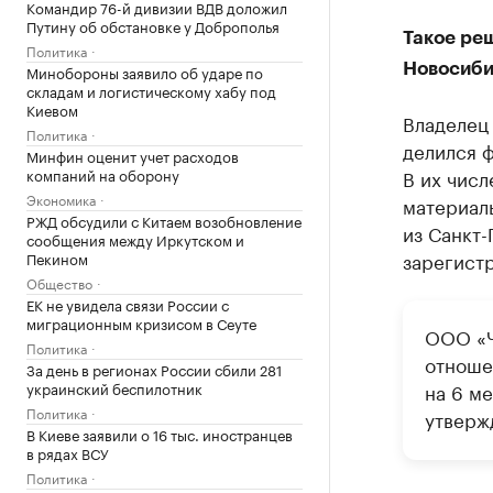
Командир 76-й дивизии ВДВ доложил
Путину об обстановке у Доброполья
Такое ре
Политика
Новосиби
Минобороны заявило об ударе по
складам и логистическому хабу под
Киевом
Владелец
Политика
делился 
Минфин оценит учет расходов
В их числ
компаний на оборону
Экономика
материал
РЖД обсудили с Китаем возобновление
из Санкт-
сообщения между Иркутском и
зарегист
Пекином
Общество
ЕК не увидела связи России с
миграционным кризисом в Сеуте
ООО «Ч
Политика
отноше
За день в регионах России сбили 281
на 6 м
украинский беспилотник
Политика
утверж
В Киеве заявили о 16 тыс. иностранцев
в рядах ВСУ
Политика