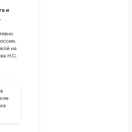
га и
.
тивно
оссии.
кой на
ва Н.С.
 в
оком
ика