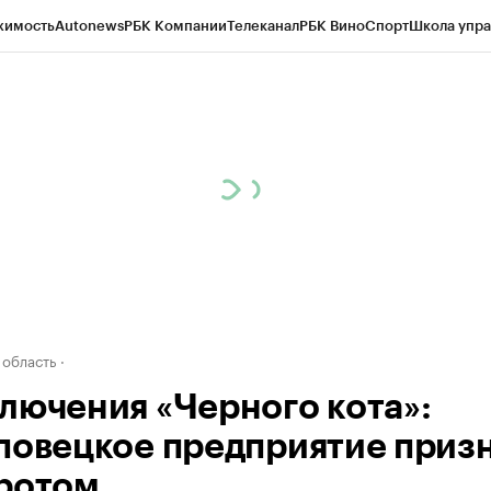
жимость
Autonews
РБК Компании
Телеканал
РБК Вино
Спорт
Школа упра
д
Стиль
Крипто
РБК Бизнес-среда
Дискуссионный клуб
Исследования
К
а контрагентов
Политика
Экономика
Бизнес
Технологии и медиа
Фина
 область
лючения «Черного кота»:
повецкое предприятие приз
ротом