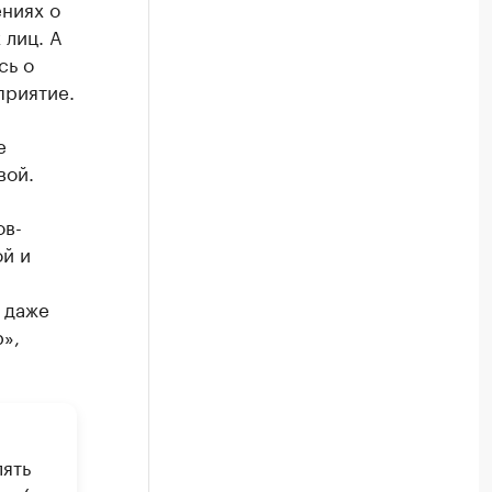
ениях о
лиц. А
сь о
приятие.
е
вой.
ов-
й и
 даже
»,
лять