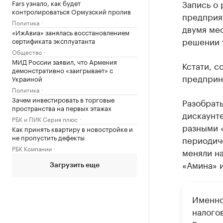
Запись о 
Fars узнало, как будет
контролироваться Ормузский пролив
предприя
Политика
двумя мес
«ИжАвиа» занялась восстановлением
решении 
сертификата эксплуатанта
Общество
МИД России заявил, что Армения
Кстати, с
демонстративно «заигрывает» с
предприн
Украиной
Политика
Зачем инвестировать в торговые
Разобрать
пространства на первых этажах
дискаунт
РБК и ПИК Серия плюс
разными 
Как принять квартиру в новостройке и
не пропустить дефекты
периодиче
РБК Компании
меняли на
«Амина» и
Загрузить еще
Именно
налогов