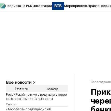
Подписка на РБК
Инвестиции
Мероприятия
Отрасли
Недви
РБК Курсы
РБК Life
Тренды
Визионеры
Национальные проекты
Горо
Газета
Спецпроекты СПб
Конференции СПб
Спецпроекты
Проверк
Вологодская
Все новости
Вологда
Весь мир
Прик
Российский прыгун в воду взял второе
золото на чемпионате Европы
чере
Спорт
«Аэрофлот» предупредил об
банк