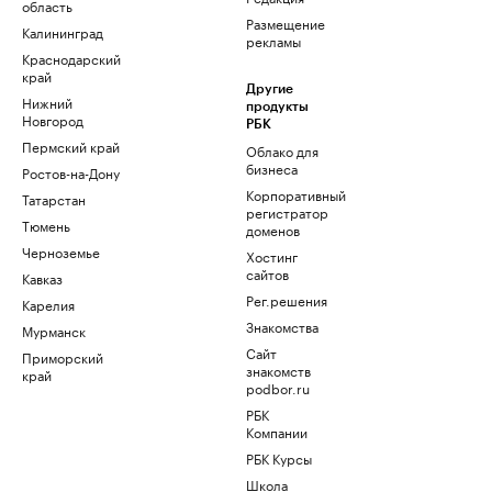
область
Размещение
Калининград
рекламы
Краснодарский
край
Другие
Нижний
продукты
Новгород
РБК
Пермский край
Облако для
бизнеса
Ростов-на-Дону
Корпоративный
Татарстан
регистратор
Тюмень
доменов
Черноземье
Хостинг
сайтов
Кавказ
Рег.решения
Карелия
Знакомства
Мурманск
Сайт
Приморский
знакомств
край
podbor.ru
РБК
Компании
РБК Курсы
Школа