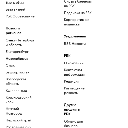
Скрыть баннеры
Биографии
на РБК
База знаний
Подписка на РБК
РБК Образование
Корпоративная
подписка
Новости
регионов
Уведомления
Санкт-Петербург
RSS Новости
и область
Екатеринбург
РБК
Новосибирск
О компании
Омск
Контактная
Башкортостан
информация
Вологодская
Редакция
область
Размещение
Калининград
рекламы
Краснодарский
край
Другие
Нижний
продукты
Новгород
РБК
Пермский край
Облако для
бизнеса
Ростов-на-Дону