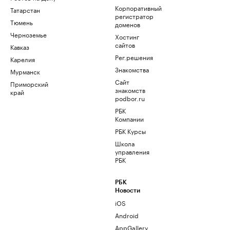
Корпоративный
Татарстан
регистратор
Тюмень
доменов
Черноземье
Хостинг
сайтов
Кавказ
Рег.решения
Карелия
Знакомства
Мурманск
Сайт
Приморский
знакомств
край
podbor.ru
РБК
Компании
РБК Курсы
Школа
управления
РБК
РБК
Новости
iOS
Android
AppGallery