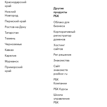
Краснодарский
край
Другие
Нижний
продукты
Новгород
РБК
Пермский край
Облако для
бизнеса
Ростов-на-Дону
Корпоративный
Татарстан
регистратор
Тюмень
доменов
Черноземье
Хостинг
сайтов
Кавказ
Рег.решения
Карелия
Знакомства
Мурманск
Сайт
Приморский
знакомств
край
podbor.ru
РБК
Компании
РБК Курсы
Школа
управления
РБК