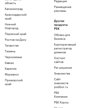
Редакция
область
Размещение
Калининград
рекламы
Краснодарский
край
Другие
Нижний
продукты
Новгород
РБК
Пермский край
Облако для
бизнеса
Ростов-на-Дону
Корпоративный
Татарстан
регистратор
Тюмень
доменов
Черноземье
Хостинг
сайтов
Кавказ
Рег.решения
Карелия
Знакомства
Мурманск
Сайт
Приморский
знакомств
край
podbor.ru
РБК
Компании
РБК Курсы
Школа