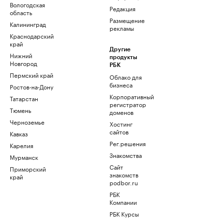
Вологодская
Редакция
область
Размещение
Калининград
рекламы
Краснодарский
край
Другие
Нижний
продукты
Новгород
РБК
Пермский край
Облако для
бизнеса
Ростов-на-Дону
Корпоративный
Татарстан
регистратор
Тюмень
доменов
Черноземье
Хостинг
сайтов
Кавказ
Рег.решения
Карелия
Знакомства
Мурманск
Сайт
Приморский
знакомств
край
podbor.ru
РБК
Компании
РБК Курсы