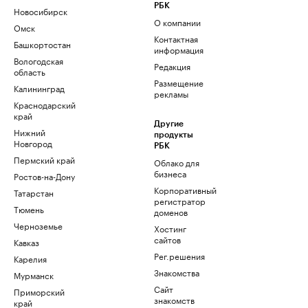
РБК
Новосибирск
О компании
Омск
Контактная
Башкортостан
информация
Вологодская
Редакция
область
Размещение
Калининград
рекламы
Краснодарский
край
Другие
Нижний
продукты
Новгород
РБК
Пермский край
Облако для
бизнеса
Ростов-на-Дону
Корпоративный
Татарстан
регистратор
Тюмень
доменов
Черноземье
Хостинг
сайтов
Кавказ
Рег.решения
Карелия
Знакомства
Мурманск
Сайт
Приморский
знакомств
край