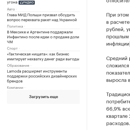
угона
РАДИО
Авто
При этом
Глава МИД Польши призвал обсудить
вопрос перехвата ракет над Украиной
в расчете
Политика
рублей, 
В Мексике и Аргентине поддержали
прошлым г
Инфантино после идеи о продаже доли
ЧМ
инфляции)
Спорт
«Тактическая нищета»: как бизнес
Средний р
имитирует нехватку денег ради выгоды
сложился
Образование
Lamoda расширяет инструменты
показател
поддержки российских дизайнерских
выросла в
брендов
Компании
Традицио
Загрузить еще
потребите
66,9% все
квартале 
расходов