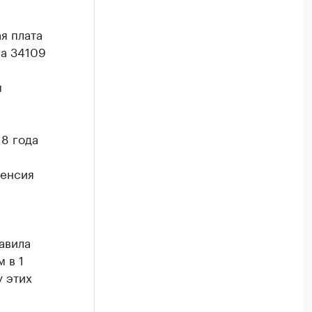
я плата
ла 34109
м
8 года
пенсия
авила
 в 1
у этих