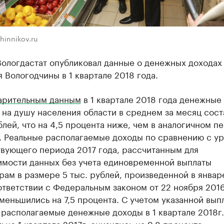
hinnikov.ru
Вологдастат опубликовал данные о денежных доходах
 Вологодчины в 1 квартале 2018 года.
арительным данным
в 1 квартале 2018 года денежные
 на душу населения области в среднем за месяц сост
лей, что на 4,5 процента ниже, чем в аналогичном п
а. Реальные располагаемые доходы по сравнению с у
твующего периода 2017 года, рассчитанным для
имости данных без учета единовременной выплаты
ам в размере 5 тыс. рублей, произведенной в январ
ответствии с Федеральным законом от 22 ноября 201
меньшились на 7,5 процента. С учетом указанной вып
располагаемые денежные доходы в 1 квартале 2018г.
ьно 1 квартала 2017г. снизились на 9,8 процента.