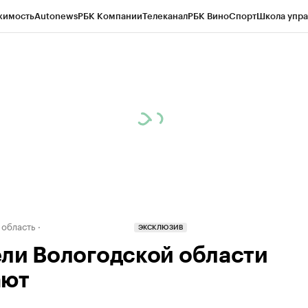
жимость
Autonews
РБК Компании
Телеканал
РБК Вино
Спорт
Школа упра
д
Стиль
Крипто
РБК Бизнес-среда
Дискуссионный клуб
Исследования
К
а контрагентов
Политика
Экономика
Бизнес
Технологии и медиа
Фина
 область
ЭКСКЛЮЗИВ
ли Вологодской области
ают