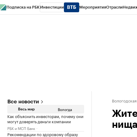
Подписка на РБК
Инвестиции
Мероприятия
Отрасли
Недви
РБК Курсы
РБК Life
Тренды
Визионеры
Национальные проекты
Горо
Газета
Спецпроекты СПб
Конференции СПб
Спецпроекты
Проверк
Вологодская
Все новости
Вологда
Весь мир
Жите
Как объяснить инвесторам, почему они
могут доверять деньги компании
нищ
РБК и МСП Банк
Рекомендации по здоровому образу