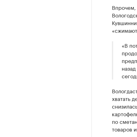
Впрочем, 
Вологодс
Кувшинник
«сжимают
«В по
продо
предп
назад
сегод
Вологдаст
хватать д
снизилась
картофелю
по смета
товаров и