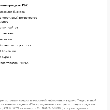
угие продукты РБК
лако для бизнеса
рпоративный регистратор
менов
стинг сайтов
г.решения
акомства
йт знакомств podbor.ru
К Компании
К Курсы
ола управления РБК
регистрации средства массовой информации выдано Федеральной
и сетевого издания «РБК» (свидетельство о регистрации средства
ор) 03.12.2021 за номером ЭЛ №ФС77-82385) сопровождаются