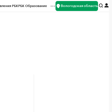
Вологодская область
вления РБК
РБК Образование
редитные рейтинги
Франшизы
нсы
Рынок наличной валюты