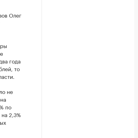
зов Олег
г
ары
не
два года
блей, то
ласти.
ло не
она
2% по
 на 2,3%
ных