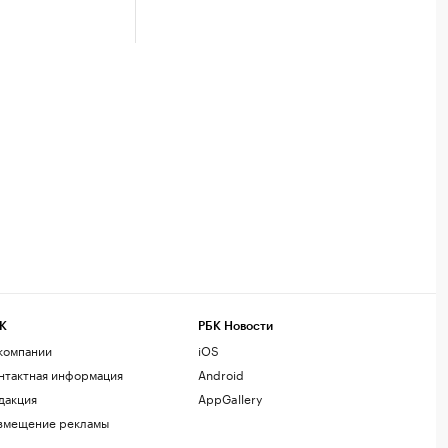
К
РБК Новости
компании
iOS
нтактная информация
Android
дакция
AppGallery
змещение рекламы