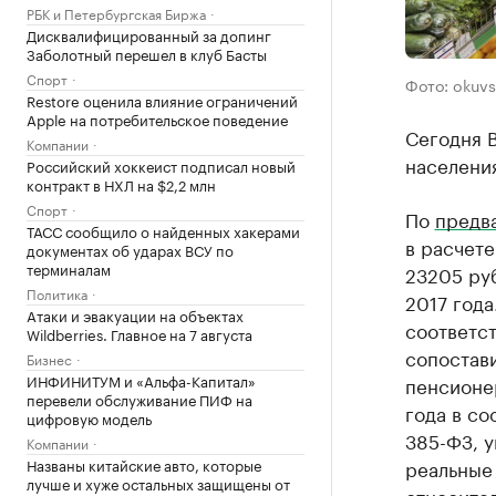
РБК и Петербургская Биржа
Дисквалифицированный за допинг
Заболотный перешел в клуб Басты
Спорт
Фото: okuvs
Restore оценила влияние ограничений
Apple на потребительское поведение
Сегодня 
Компании
населения
Российский хоккеист подписал новый
контракт в НХЛ на $2,2 млн
Спорт
По
предв
ТАСС сообщило о найденных хакерами
в расчете
документах об ударах ВСУ по
терминалам
23205 руб
Политика
2017 год
Атаки и эвакуации на объектах
соответс
Wildberries. Главное на 7 августа
сопостав
Бизнес
ИНФИНИТУМ и «Альфа-Капитал»
пенсионер
перевели обслуживание ПИФ на
года в со
цифровую модель
385-ФЗ, у
Компании
Названы китайские авто, которые
реальные 
лучше и хуже остальных защищены от
относител