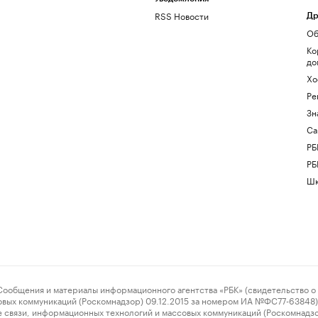
RSS Новости
Др
Об
Ко
до
Хо
Ре
Зн
Са
РБ
РБ
Шк
ения и материалы информационного агентства «РБК» (свидетельство о 
овых коммуникаций (Роскомнадзор) 09.12.2015 за номером ИА №ФС77-63848) 
 связи, информационных технологий и массовых коммуникаций (Роскомнадз