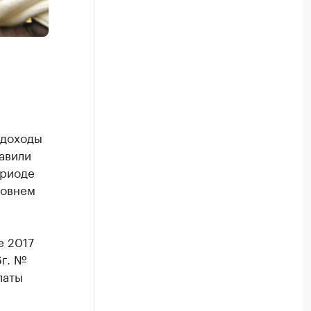
 доходы
авили
ериоде
ровнем
е 2017
6г. №
латы