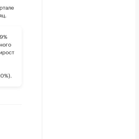
ртале
яц.
 9%
тного
рирост
,0%).