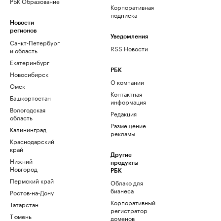
РБК Образование
Корпоративная
подписка
Новости
регионов
Уведомления
Санкт-Петербург
RSS Новости
и область
Екатеринбург
РБК
Новосибирск
О компании
Омск
Контактная
Башкортостан
информация
Вологодская
Редакция
область
Размещение
Калининград
рекламы
Краснодарский
край
Другие
Нижний
продукты
Новгород
РБК
Пермский край
Облако для
бизнеса
Ростов-на-Дону
Корпоративный
Татарстан
регистратор
Тюмень
доменов