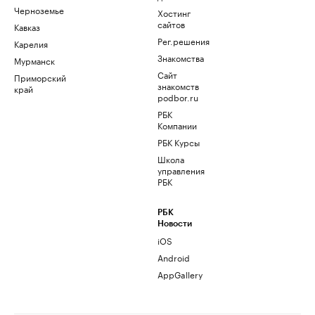
Черноземье
Хостинг
сайтов
Кавказ
Рег.решения
Карелия
Знакомства
Мурманск
Сайт
Приморский
знакомств
край
podbor.ru
РБК
Компании
РБК Курсы
Школа
управления
РБК
РБК
Новости
iOS
Android
AppGallery