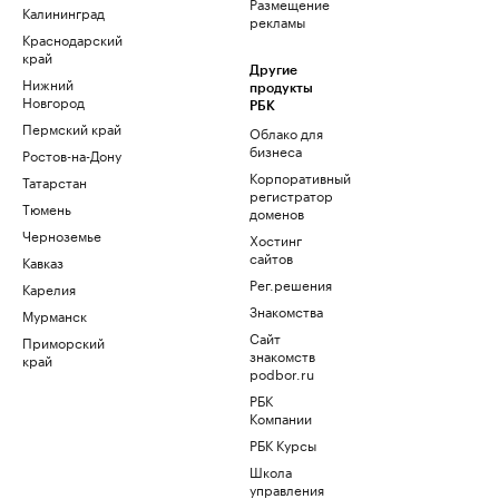
Размещение
Калининград
рекламы
Краснодарский
край
Другие
Нижний
продукты
Новгород
РБК
Пермский край
Облако для
бизнеса
Ростов-на-Дону
Корпоративный
Татарстан
регистратор
Тюмень
доменов
Черноземье
Хостинг
сайтов
Кавказ
Рег.решения
Карелия
Знакомства
Мурманск
Сайт
Приморский
знакомств
край
podbor.ru
РБК
Компании
РБК Курсы
Школа
управления