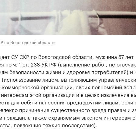
Р по Вологодской области
ает СУ СКР по Вологодской области, мужчина 57 лет
я по ч. 1 ст. 238 УК РФ (выполнение работ, не отвеч
ям безопасности жизни и здоровья потребителей) и ч.
Ф (использование лицом, выполняющим управленческ
в коммерческой организации, своих полномочий вопр
интересам этой организации и в целях извлечения в
тв для себя и нанесения вреда другим лицам, если 
овлекло причинение существенного вреда правам и 
м граждан, а также охраняемым законом интересам 
ства, повлекшие тяжкие последствия).