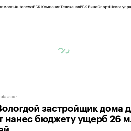
жимость
Autonews
РБК Компании
Телеканал
РБК Вино
Спорт
Школа упра
д
Стиль
Крипто
РБК Бизнес-среда
Дискуссионный клуб
Исследования
К
а контрагентов
Политика
Экономика
Бизнес
Технологии и медиа
Фина
 область
Вологдой застройщик дома д
т нанес бюджету ущерб 26 м
ей