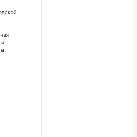
одской
бная
 и
ы.