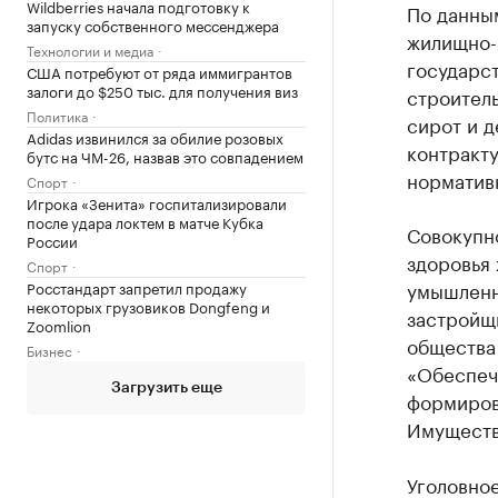
Wildberries начала подготовку к
По данным
запуску собственного мессенджера
жилищно-
Технологии и медиа
государс
США потребуют от ряда иммигрантов
залоги до $250 тыс. для получения виз
строитель
Политика
сирот и д
Adidas извинился за обилие розовых
контракт
бутс на ЧМ-26, назвав это совпадением
норматив
Спорт
Игрока «Зенита» госпитализировали
после удара локтем в матче Кубка
Совокупно
России
здоровья 
Спорт
умышленн
Росстандарт запретил продажу
некоторых грузовиков Dongfeng и
застройщ
Zoomlion
общества
Бизнес
«Обеспеч
Загрузить еще
формиров
Имуществ
Уголовное