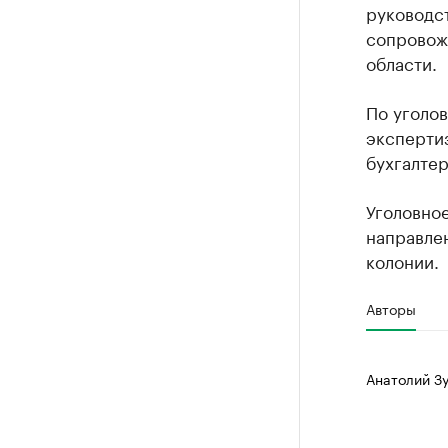
руководс
сопровож
области.
По уголов
экспертиз
бухгалте
Уголовно
направлен
колонии.
Авторы
Анатолий З