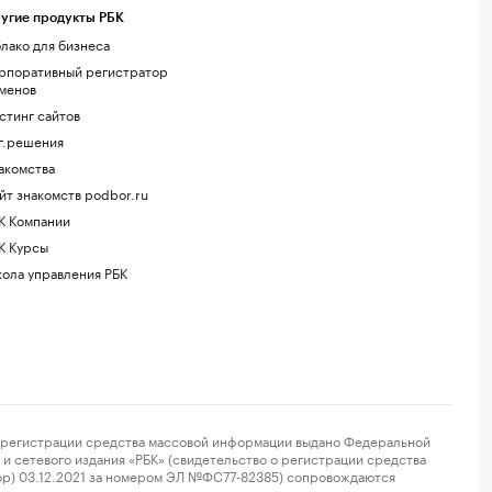
угие продукты РБК
лако для бизнеса
рпоративный регистратор
менов
стинг сайтов
г.решения
акомства
йт знакомств podbor.ru
К Компании
К Курсы
ола управления РБК
регистрации средства массовой информации выдано Федеральной
и сетевого издания «РБК» (свидетельство о регистрации средства
ор) 03.12.2021 за номером ЭЛ №ФС77-82385) сопровождаются