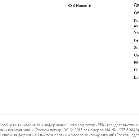
RSS Новости
Др
Об
Ко
до
Хо
Ре
Зн
Са
РБ
РБ
Шк
ения и материалы информационного агентства «РБК» (свидетельство о 
овых коммуникаций (Роскомнадзор) 09.12.2015 за номером ИА №ФС77-63848) 
 связи, информационных технологий и массовых коммуникаций (Роскомнадз