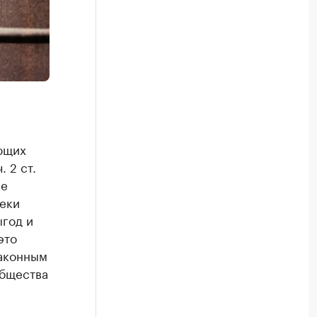
ающих
 2 ст.
ие
еки
ыгод и
это
законным
общества