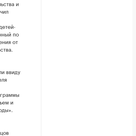
ьства и
чил
детей-
нный по
ения от
ства.
ли ввиду
еля
ограммы
ьем и
оды».
ьцов