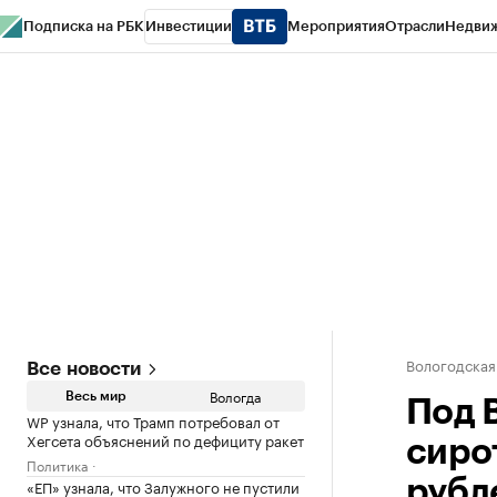
Подписка на РБК
Инвестиции
Мероприятия
Отрасли
Недви
РБК Курсы
РБК Life
Тренды
Визионеры
Национальные проекты
Горо
Газета
Спецпроекты СПб
Конференции СПб
Спецпроекты
Проверк
Вологодская
Все новости
Вологда
Весь мир
Под 
WP узнала, что Трамп потребовал от
Хегсета объяснений по дефициту ракет
сиро
Политика
«ЕП» узнала, что Залужного не пустили
рубл