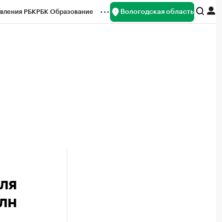
Вологодская область
вления РБК
РБК Образование
редитные рейтинги
Франшизы
нсы
Рынок наличной валюты
ля
лн