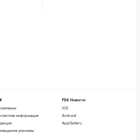
К
РБК Новости
компании
iOS
нтактная информация
Android
дакция
AppGallery
змещение рекламы