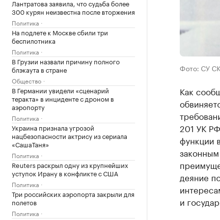
Лантратова заявила, что судьба более
300 курян неизвестна после вторжения
Политика
На подлете к Москве сбили три
беспилотника
Политика
В Грузии назвали причину полного
Фото: СУ СК
блэкаута в стране
Общество
Как сообщ
В Германии увидели «сценарий
теракта» в инциденте с дроном в
обвиняетс
аэропорту
требовани
Политика
201 УК Р
Украина признала угрозой
нацбезопасности актрису из сериала
функции 
«СашаТаня»
законным 
Политика
преимущес
Reuters раскрыл одну из крупнейших
уступок Ирану в конфликте с США
деяние п
Политика
интереса
Три российских аэропорта закрыли для
и государ
полетов
Политика