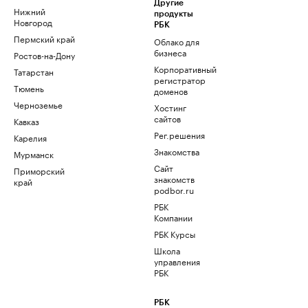
Другие
Нижний
продукты
Новгород
РБК
Пермский край
Облако для
бизнеса
Ростов-на-Дону
Корпоративный
Татарстан
регистратор
Тюмень
доменов
Черноземье
Хостинг
сайтов
Кавказ
Рег.решения
Карелия
Знакомства
Мурманск
Сайт
Приморский
знакомств
край
podbor.ru
РБК
Компании
РБК Курсы
Школа
управления
РБК
РБК