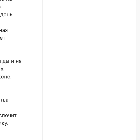
ю
 день
ная
ет
гды и на
ых
ксне,
тва
спечит
ку.