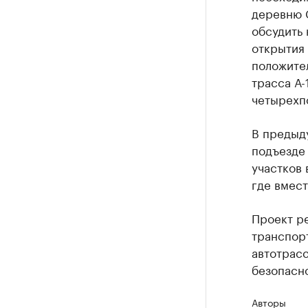
деревню 
обсудить 
открытия
положите
трасса А-
четырехпо
В предыду
подъезде 
участков 
где вмест
Проект р
транспор
автотрасс
безопасно
Авторы