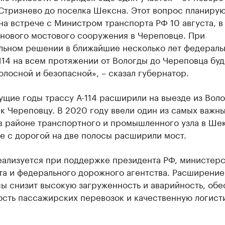
Стризнево до поселка Шексна. Этот вопрос планиру
на встрече с Министром транспорта РФ 10 августа, в
 нового мостового сооружения в Череповце. При
льном решении в ближайшие несколько лет федераль
114 на всем протяжении от Вологды до Череповца буд
лосной и безопасной», – сказал губернатор.
щие годы трассу А-114 расширили на выезде из Воло
к Череповцу. В 2020 году ввели один из самых важн
в районе транспортного и промышленного узла в Ше
е с дорогой на две полосы расширили мост.
еализуется при поддержке президента РФ, министерс
та и федерального дорожного агентства. Расширение
ы снизит высокую загруженность и аварийность, обе
сть пассажирских перевозок и качественную логисти