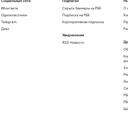
Социальные сети
Подписки
РБ
ВКонтакте
Скрыть баннеры на РБК
О 
Одноклассники
Подписка на РБК
Ко
Telegram
Корпоративная подписка
Ре
Дзен
Ра
Уведомления
RSS Новости
Др
Об
Ко
до
Хо
Ре
Зн
Са
РБ
РБ
Шк