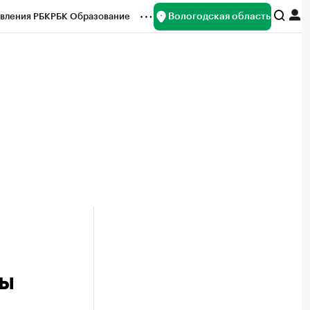
Вологодская область
вления РБК
РБК Образование
редитные рейтинги
Франшизы
нсы
Рынок наличной валюты
сы