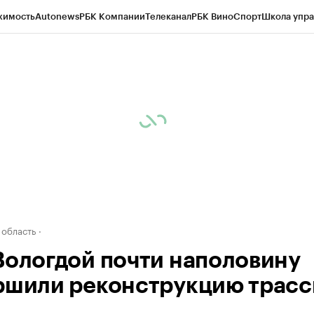
жимость
Autonews
РБК Компании
Телеканал
РБК Вино
Спорт
Школа упра
д
Стиль
Крипто
РБК Бизнес-среда
Дискуссионный клуб
Исследования
К
а контрагентов
Политика
Экономика
Бизнес
Технологии и медиа
Фина
 область
Вологдой почти наполовину
ршили реконструкцию трас