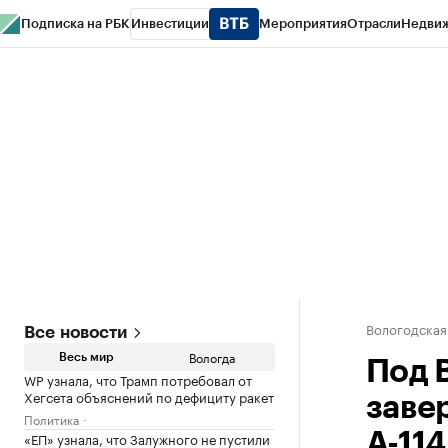
Подписка на РБК
Инвестиции
Мероприятия
Отрасли
Недви
РБК Курсы
РБК Life
Тренды
Визионеры
Национальные проекты
Горо
Газета
Спецпроекты СПб
Конференции СПб
Спецпроекты
Проверк
Вологодская
Все новости
Вологда
Весь мир
Под 
WP узнала, что Трамп потребовал от
Хегсета объяснений по дефициту ракет
заве
Политика
«ЕП» узнала, что Залужного не пустили
А-114