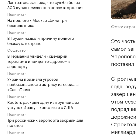
Лантратова заявила, что судьба более
300 курян неизвестна после вторжения
Политика
На подлете к Москве сбили три
беспилотника
Фото: стра
Политика
В Грузии назвали причину полного
Это част
блэкаута в стране
самой за
Общество
Черепове
В Германии увидели «сценарий
теракта» в инциденте с дроном в
поставил 
аэропорту
Политика
Строител
Украина признала угрозой
нацбезопасности актрису из сериала
года, вед
«СашаТаня»
завершено
Политика
этом сез
Reuters раскрыл одну из крупнейших
уступок Ирану в конфликте с США
подрядчи
Политика
дорожной
Три российских аэропорта закрыли для
Строитель
полетов
миллиардо
Политика