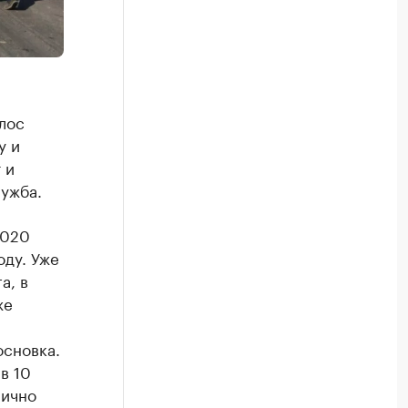
лос
у и
 и
ужба.
2020
оду. Уже
а, в
же
основка.
в 10
лично