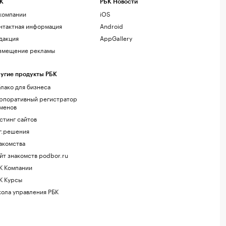
К
РБК Новости
компании
iOS
нтактная информация
Android
дакция
AppGallery
змещение рекламы
угие продукты РБК
лако для бизнеса
рпоративный регистратор
менов
стинг сайтов
г.решения
акомства
йт знакомств podbor.ru
К Компании
К Курсы
ола управления РБК