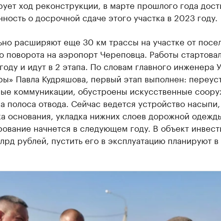
ует ход реконструкции, в марте прошлого года дост
ность о досрочной сдаче этого участка в 2023 году.
ьно расширяют еще 30 км трассы на участке от посе
 поворота на аэропорт Череповца. Работы стартовал
оду и идут в 2 этапа. По словам главного инженера 
ры» Павла Кудряшова, первый этап выполнен: переус
ые коммуникации, обустроены искусственные соору
 полоса отвода. Сейчас ведется устройство насыпи,
а основания, укладка нижних слоев дорожной одежд
рование начнется в следующем году. В объект инвес
лрд рублей, пустить его в эксплуатацию планируют в