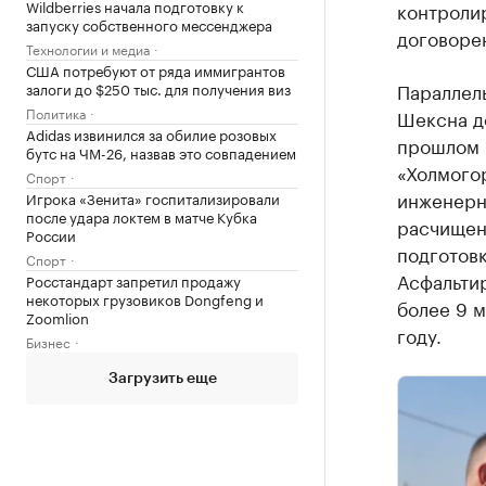
Wildberries начала подготовку к
контролир
запуску собственного мессенджера
договорен
Технологии и медиа
США потребуют от ряда иммигрантов
Параллел
залоги до $250 тыс. для получения виз
Политика
Шексна до
Adidas извинился за обилие розовых
прошлом г
бутс на ЧМ-26, назвав это совпадением
«Холмого
Спорт
инженерн
Игрока «Зенита» госпитализировали
после удара локтем в матче Кубка
расчищена
России
подготовк
Спорт
Асфальти
Росстандарт запретил продажу
некоторых грузовиков Dongfeng и
более 9 м
Zoomlion
году.
Бизнес
Загрузить еще