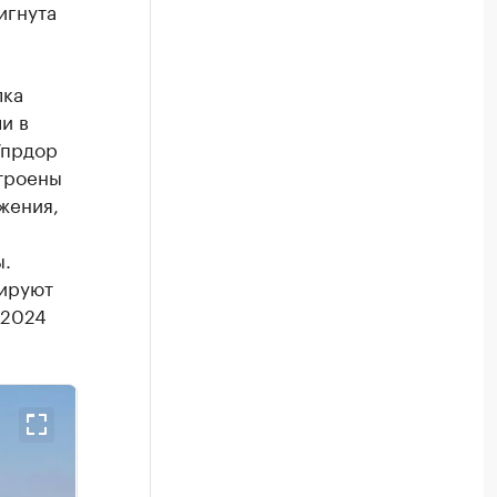
игнута
лка
и в
Упрдор
троены
жения,
ы.
тируют
 2024