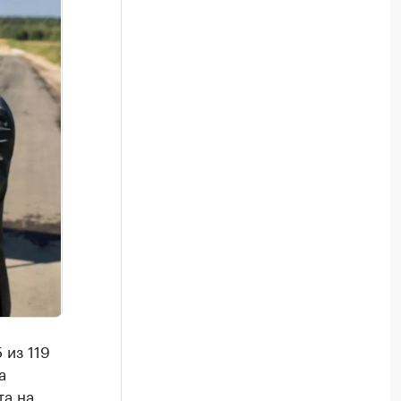
 из 119
а
та на