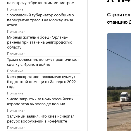
на встречу с британским министром
Политика
Ярославский губернатор сообщил о
Строитель
перекрытии трассы на Москву из-за
станцию Д
атаки
Политика
Мирный житель и боец «Орлана»
ранены при атаке на Белгородскую
область
Политика
Трамп объяснил, почему предпочитает
сделку с Ираном войне
Политика
Киев раскрыл «колоссальную сумму»
бюджетной помощи от Запада с 2022
года
Политика
Число закрытых за ночь российских
аэропортов выросло до восьми
Политика
Залужный заявил, что Киев исчерпал
ресурс вооружений в конфликте
Политика