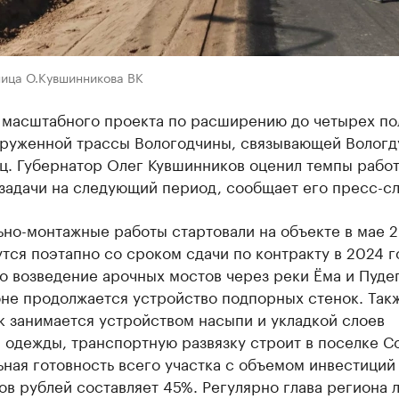
ница О.Кувшинникова ВК
ь масштабного проекта по расширению до четырех по
груженной трассы Вологодчины, связывающей Вологд
ц. Губернатор Олег Кувшинников оценил темпы работ
задачи на следующий период, сообщает его пресс-сл
ьно-монтажные работы стартовали на объекте в мае 
утся поэтапно со сроком сдачи по контракту в 2024 г
 возведение арочных мостов через реки Ёма и Пудег
оне продолжается устройство подпорных стенок. Так
к занимается устройством насыпи и укладкой слоев
 одежды, транспортную развязку строит в поселке С
ная готовность всего участка с объемом инвестиций 
в рублей составляет 45%. Регулярно глава региона 