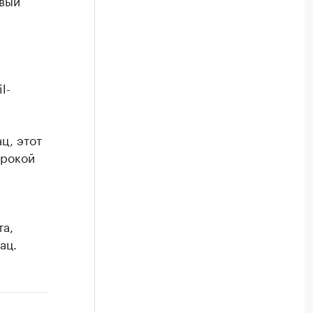
рвый
l-
ц, этот
ирокой
та,
ац.