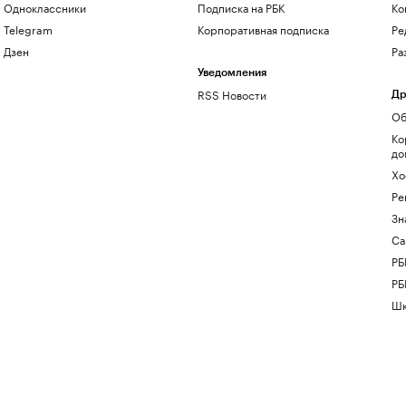
Одноклассники
Подписка на РБК
Ко
Telegram
Корпоративная подписка
Ре
Дзен
Ра
Уведомления
RSS Новости
Др
Об
Ко
до
Хо
Ре
Зн
Са
РБ
РБ
Шк