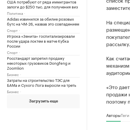
список пр
США потребуют от ряда иммигрантов
залоги до $250 тыс. для получения виз
заместите
Политика
Adidas извинился за обилие розовых
На специа
бутс на ЧМ-26, назвав это совпадением
размещенн
Спорт
покупател
Игрока «Зенита» госпитализировали
после удара локтем в матче Кубка
рассылку
России
Спорт
Как счита
Росстандарт запретил продажу
некоторых грузовиков Dongfeng и
механизм
Zoomlion
аудитории
Бизнес
Затраты на строительство ТЭС для
БАМа и Сухого Лога выросли на треть
«Это дает
Бизнес
продажи н
поэтому п
Загрузить еще
Авторы
Теги