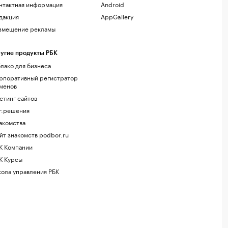
нтактная информация
Android
дакция
AppGallery
змещение рекламы
угие продукты РБК
лако для бизнеса
рпоративный регистратор
менов
стинг сайтов
г.решения
акомства
йт знакомств podbor.ru
К Компании
К Курсы
ола управления РБК