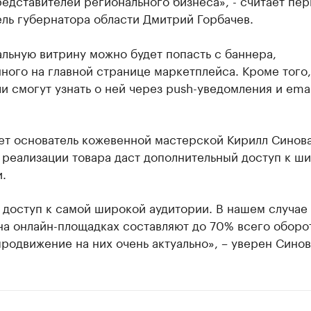
едставителей регионального бизнеса», - считает пе
ль губернатора области Дмитрий Горбачев.
льную витрину можно будет попасть с баннера,
ого на главной странице маркетплейса. Кроме того,
и смогут узнать о ней через push-уведомления и emai
.
ет основатель кожевенной мастерской Кирилл Синова
 реализации товара даст дополнительный доступ к ш
.
 доступ к самой широкой аудитории. В нашем случае
а онлайн-площадках составляют до 70% всего оборо
родвижение на них очень актуально», – уверен Синов