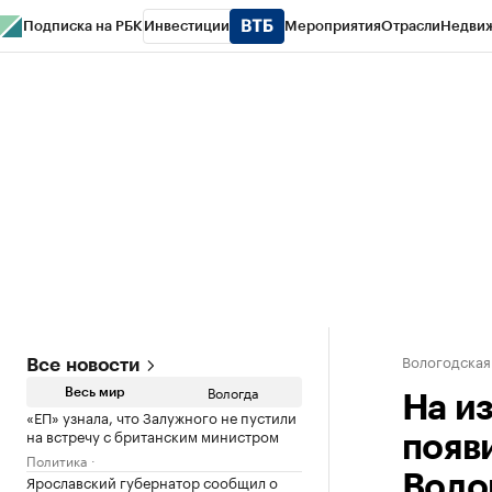
Подписка на РБК
Инвестиции
Мероприятия
Отрасли
Недви
РБК Курсы
РБК Life
Тренды
Визионеры
Национальные проекты
Горо
Газета
Спецпроекты СПб
Конференции СПб
Спецпроекты
Проверк
Вологодская
Все новости
Вологда
Весь мир
На и
«ЕП» узнала, что Залужного не пустили
на встречу с британским министром
появ
Политика
Ярославский губернатор сообщил о
Воло