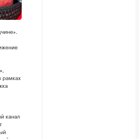
дчине».
вижение
»,
в рамках
жка
й канал
т
ный