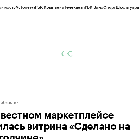
жимость
Autonews
РБК Компании
Телеканал
РБК Вино
Спорт
Школа упра
д
Стиль
Крипто
РБК Бизнес-среда
Дискуссионный клуб
Исследования
К
а контрагентов
Политика
Экономика
Бизнес
Технологии и медиа
Фина
 область
звестном маркетплейсе
илась витрина «Сделано на
годчине»