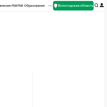
Вологодская область
вления РБК
РБК Образование
редитные рейтинги
Франшизы
нсы
Рынок наличной валюты