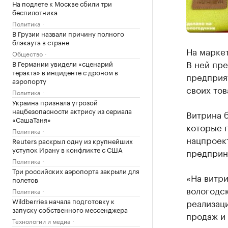
На подлете к Москве сбили три
беспилотника
Политика
В Грузии назвали причину полного
блэкаута в стране
На маркет
Общество
В ней пр
В Германии увидели «сценарий
теракта» в инциденте с дроном в
предприя
аэропорту
своих тов
Политика
Украина признала угрозой
нацбезопасности актрису из сериала
Витрина 
«СашаТаня»
которые 
Политика
нацпроек
Reuters раскрыл одну из крупнейших
уступок Ирану в конфликте с США
предприн
Политика
Три российских аэропорта закрыли для
«На витри
полетов
вологодск
Политика
Wildberries начала подготовку к
реализаци
запуску собственного мессенджера
продаж и 
Технологии и медиа